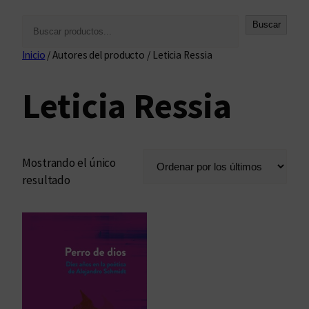
B
Buscar
u
Inicio
/ Autores del producto / Leticia Ressia
s
c
Leticia Ressia
a
r
Mostrando el único
resultado