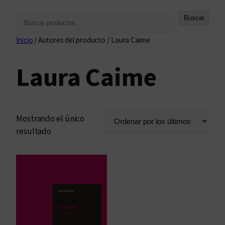
B
Buscar
u
Inicio
/ Autores del producto / Laura Caime
s
c
Laura Caime
a
r
Mostrando el único
resultado