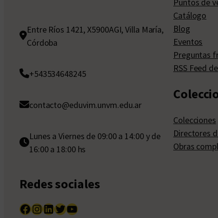
Puntos de v
Catálogo
Blog
Entre Ríos 1421, X5900AGI, Villa María,
Eventos
Córdoba
Preguntas f
RSS Feed de
+543534648245
Colecci
contacto@eduvim.unvm.edu.ar
Colecciones
Directores d
Lunes a Viernes de 09:00 a 14:00 y de
Obras compl
16:00 a 18:00 hs
Redes sociales
Facebook
Instagram
LinkedIn
Twitter
YouTube