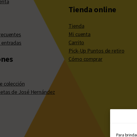
enta
Tienda online
Tienda
Mi cuenta
recuentes
Carrito
 entradas
Pick-Up Puntos de retiro
ones
Cómo comprar
e colección
etas de José Hernández
Para brinda