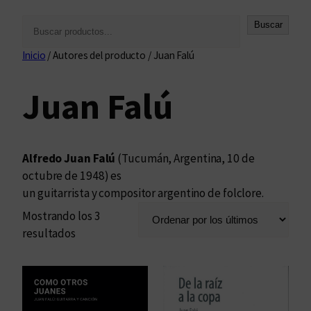
B
Buscar
u
Inicio
/ Autores del producto / Juan Falú
s
c
Juan Falú
a
r
Alfredo Juan Falú
(Tucumán, Argentina, 10 de
octubre de 1948) es
un guitarrista y compositor argentino de folclore.
Mostrando los 3
O
resultados
r
d
e
n