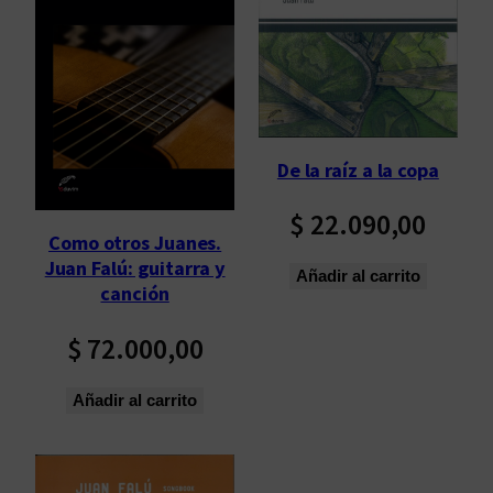
a
d
o
p
o
r
De la raíz a la copa
l
o
$
22.090,00
s
Como otros Juanes.
ú
Juan Falú: guitarra y
Añadir al carrito
l
canción
t
$
72.000,00
i
m
o
Añadir al carrito
s