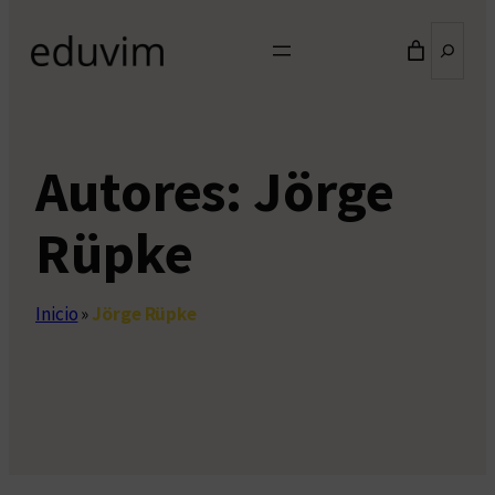
Buscar
Autores:
Jörge
Rüpke
Inicio
»
Jörge Rüpke