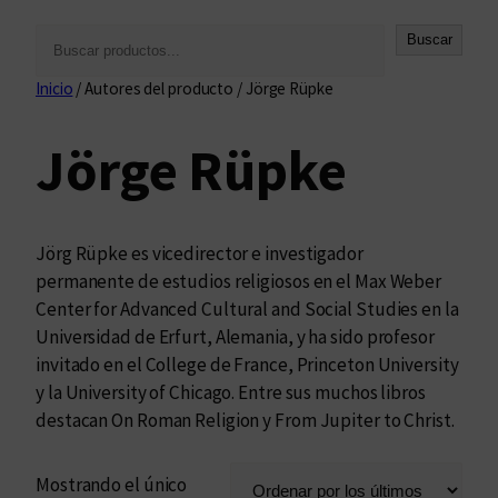
B
Buscar
u
Inicio
/ Autores del producto / Jörge Rüpke
s
c
Jörge Rüpke
a
r
Jörg Rüpke es vicedirector e investigador
permanente de estudios religiosos en el Max Weber
Center for Advanced Cultural and Social Studies en la
Universidad de Erfurt, Alemania, y ha sido profesor
invitado en el College de France, Princeton University
y la University of Chicago. Entre sus muchos libros
destacan On Roman Religion y From Jupiter to Christ.
Mostrando el único