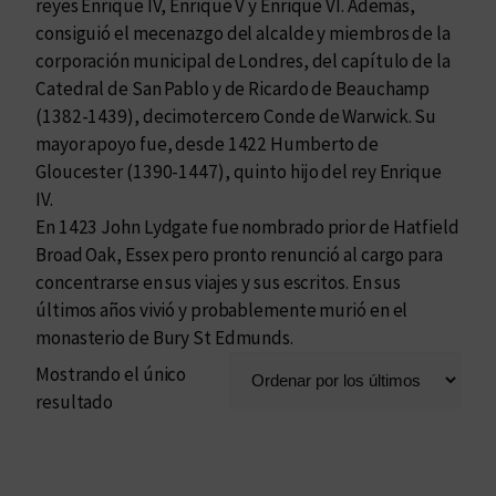
reyes Enrique IV, Enrique V y Enrique VI. Además,
consiguió el mecenazgo del alcalde y miembros de la
corporación municipal de Londres, del capítulo de la
Catedral de San Pablo y de Ricardo de Beauchamp
(1382-1439), decimotercero Conde de Warwick. Su
mayor apoyo fue, desde 1422 Humberto de
Gloucester (1390-1447), quinto hijo del rey Enrique
IV.
En 1423 John Lydgate fue nombrado prior de Hatfield
Broad Oak, Essex pero pronto renunció al cargo para
concentrarse en sus viajes y sus escritos. En sus
últimos años vivió y probablemente murió en el
monasterio de Bury St Edmunds.
Mostrando el único
resultado