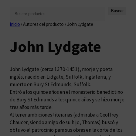
B
Buscar
u
Inicio
/ Autores del producto / John Lydgate
s
c
John Lydgate
a
r
John Lydgate (cerca 1370-1451), monje y poeta
inglés, nacido en Lidgate, Suffolk, Inglaterra, y
muerto en Bury St Edmunds, Suffolk.
Entró a los quince años en el monasterio benedictino
de Bury St Edmunds a los quince años y se hizo monje
tres años más tarde.
Al tener ambiciones literarias (admiraba a Geoffrey
Chaucer, siendo amigo de su hijo, Thomas) buscó y
obtuvo el patrocinio para sus obras en la corte de los