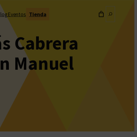
Buscar
log
Eventos
Tienda
ás Cabrera
an Manuel