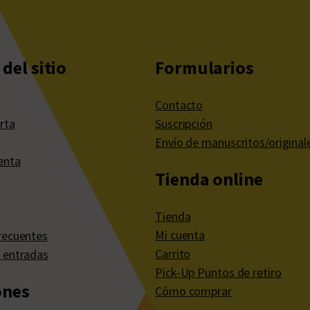
del sitio
Formularios
Contacto
rta
Suscripción
Envío de manuscritos/original
enta
Tienda online
Tienda
Mi cuenta
recuentes
Carrito
 entradas
Pick-Up Puntos de retiro
ones
Cómo comprar