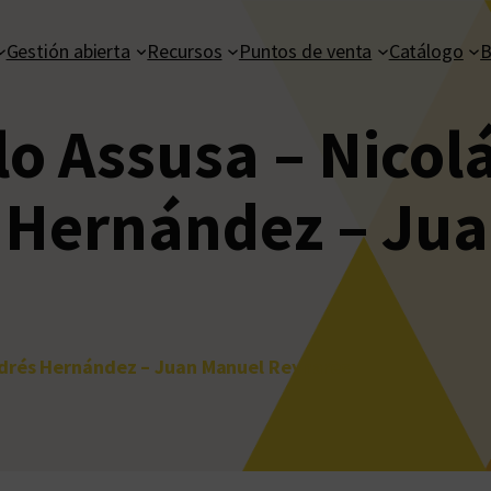
Gestión abierta
Recursos
Puntos de venta
Catálogo
B
o Assusa – Nicol
 Hernández – Ju
ndrés Hernández – Juan Manuel Reynares