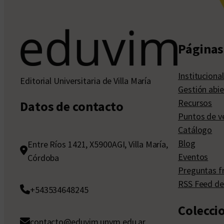
Páginas 
Institucional
Editorial Universitaria de Villa María
Gestión abie
Recursos
Datos de contacto
Puntos de v
Catálogo
Blog
Entre Ríos 1421, X5900AGI, Villa María,
Eventos
Córdoba
Preguntas f
RSS Feed de
+543534648245
Colecci
contacto@eduvim.unvm.edu.ar