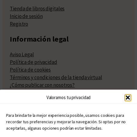
Tienda de libros digitales
Inicio de sesión
Registro
Información legal
Aviso Legal
Política de privacidad
Política de cookies
Términos y condiciones de la tienda virtual
¿Cómo publicar con nosotros?
Compra y venta de derechos
Valoramos tu privacidad
Políticas de publicación
Facturación
Políticas de coedición
Para brindarte la mejor experiencia posible, usamos cookies para
recordar tus preferencias y mejorar la navegación. Si optas por no
Atribuciones
aceptarlas, algunas opciones podrían estar limitadas.