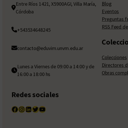
Blog
Entre Ríos 1421, X5900AGI, Villa María,
Eventos
Córdoba
Preguntas f
RSS Feed de
+543534648245
Colecci
contacto@eduvim.unvm.edu.ar
Colecciones
Directores d
Lunes a Viernes de 09:00 a 14:00 y de
Obras compl
16:00 a 18:00 hs
Redes sociales
Facebook
Instagram
LinkedIn
Twitter
YouTube