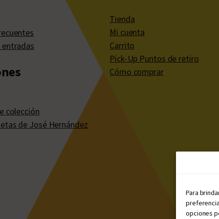
Tienda
Mi cuenta
recuentes
Carrito
 entradas
Pick-Up Puntos de retiro
ones
Cómo comprar
e colección
etas de José Hernández
Para brinda
preferencia
opciones po