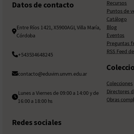
Recursos
Datos de contacto
Puntos de v
Catálogo
Blog
Entre Ríos 1421, X5900AGI, Villa María,
Eventos
Córdoba
Preguntas f
RSS Feed de
+543534648245
Colecci
contacto@eduvim.unvm.edu.ar
Colecciones
Directores d
Lunes a Viernes de 09:00 a 14:00 y de
Obras compl
16:00 a 18:00 hs
Redes sociales