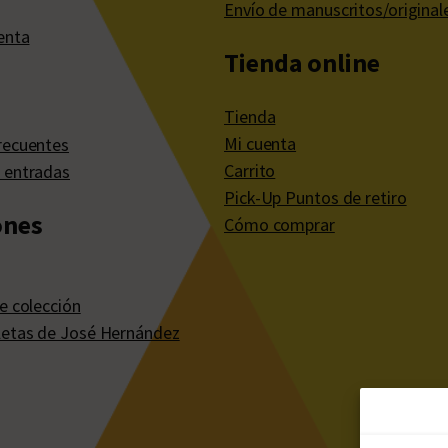
Envío de manuscritos/original
enta
Tienda online
Tienda
Mi cuenta
recuentes
Carrito
 entradas
Pick-Up Puntos de retiro
ones
Cómo comprar
e colección
etas de José Hernández