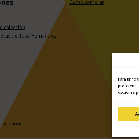
ones
Cómo comprar
e colección
etas de José Hernández
Para brinda
preferencia
opciones po
A
reservados