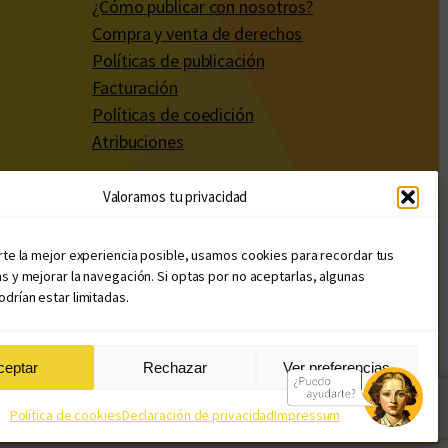
¿Cómo publicar con nosotros?
Compra y venta de derechos
Políticas de publicación
Facturación
Políticas de coedición
Atribuciones
Valoramos tu privacidad
rte la mejor experiencia posible, usamos cookies para recordar tus
s y mejorar la navegación. Si optas por no aceptarlas, algunas
drían estar limitadas.
ceptar
Rechazar
Ver preferencias
Diseño web: Llama Creativa
Política de cookies
Declaración de privacidad
Impressum