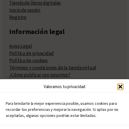
Tienda de libros digitales
Inicio de sesión
Registro
Información legal
Aviso Legal
Política de privacidad
Política de cookies
Términos y condiciones de la tienda virtual
¿Cómo publicar con nosotros?
Compra y venta de derechos
Valoramos tu privacidad
Políticas de publicación
Facturación
Políticas de coedición
Para brindarte la mejor experiencia posible, usamos cookies para
recordar tus preferencias y mejorar la navegación. Si optas por no
Atribuciones
aceptarlas, algunas opciones podrían estar limitadas.