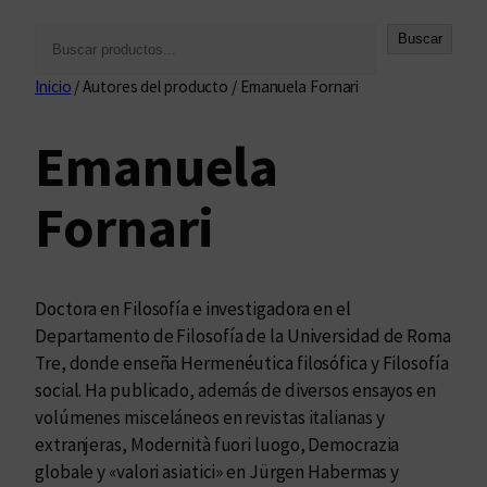
B
Buscar
u
Inicio
/ Autores del producto / Emanuela Fornari
s
c
Emanuela
a
r
Fornari
Doctora en Filosofía e investigadora en el
Departamento de Filosofía de la Universidad de Roma
Tre, donde enseña Hermenéutica filosófica y Filosofía
social. Ha publicado, además de diversos ensayos en
volúmenes misceláneos en revistas italianas y
extranjeras, Modernità fuori luogo, Democrazia
globale y «valori asiatici» en Jürgen Habermas y