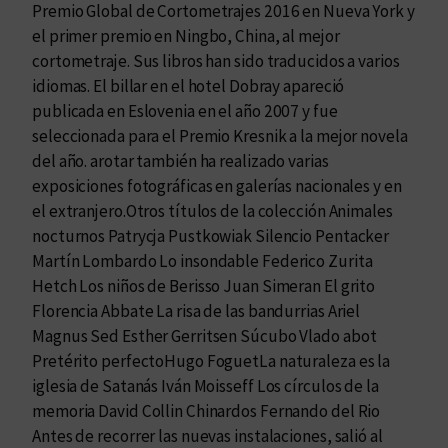
Premio Global de Cortometrajes 2016 en Nueva York y
el primer premio en Ningbo, China, al mejor
cortometraje. Sus libros han sido traducidos a varios
idiomas. El billar en el hotel Dobray apareció
publicada en Eslovenia en el año 2007 y fue
seleccionada para el Premio Kresnik a la mejor novela
del año. arotar también ha realizado varias
exposiciones fotográficas en galerías nacionales y en
el extranjero.Otros títulos de la colección Animales
nocturnos Patrycja Pustkowiak Silencio Pentacker
Martín Lombardo Lo insondable Federico Zurita
Hetch Los niños de Berisso Juan Simeran El grito
Florencia Abbate La risa de las bandurrias Ariel
Magnus Sed Esther Gerritsen Súcubo Vlado abot
Pretérito perfectoHugo FoguetLa naturaleza es la
iglesia de Satanás Iván Moisseff Los círculos de la
memoria David Collin Chinardos Fernando del Rio
Antes de recorrer las nuevas instalaciones, salió al