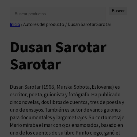
B
Buscar
u
Inicio
/ Autores del producto / Dusan Sarotar Sarotar
s
c
Dusan Sarotar
a
r
Sarotar
Dusan Sarotar (1968, Murska Sobota, Eslovenia) es
escritor, poeta, guionista y fotógrafo. Ha publicado
cinco novelas, dos libros de cuentos, tres de poesía y
uno de ensayos. También es autor de varios guiones
para documentales y largometrajes. Su cortometraje
Mario miraba el mar con ojos enamorados, basado en
uno de los cuentos de su libro Punto ciego, ganó el