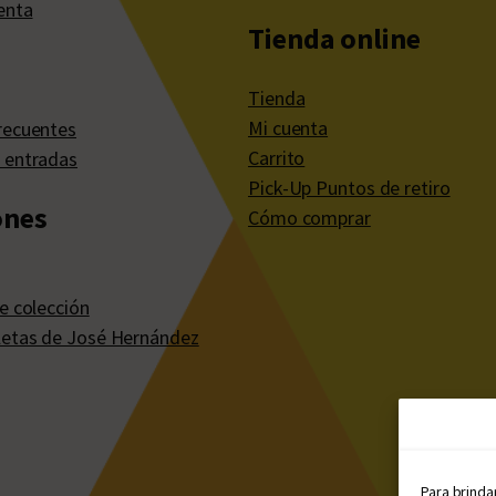
enta
Tienda online
Tienda
Mi cuenta
recuentes
Carrito
 entradas
Pick-Up Puntos de retiro
ones
Cómo comprar
e colección
etas de José Hernández
Para brinda