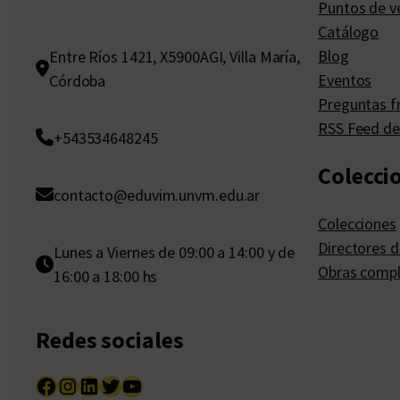
Puntos de v
Catálogo
Blog
Entre Ríos 1421, X5900AGI, Villa María,
Eventos
Córdoba
Preguntas f
RSS Feed de
+543534648245
Colecci
contacto@eduvim.unvm.edu.ar
Colecciones
Directores d
Lunes a Viernes de 09:00 a 14:00 y de
Obras compl
16:00 a 18:00 hs
Redes sociales
Facebook
Instagram
LinkedIn
Twitter
YouTube