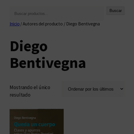
B
Buscar
u
Inicio
/ Autores del producto / Diego Bentivegna
s
c
Diego
a
r
Bentivegna
Mostrando el único
resultado