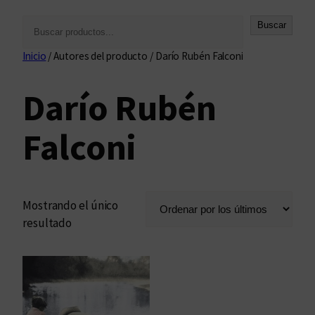
B
Buscar
u
Inicio
/ Autores del producto / Darío Rubén Falconi
s
c
Darío Rubén
a
r
Falconi
Mostrando el único
resultado