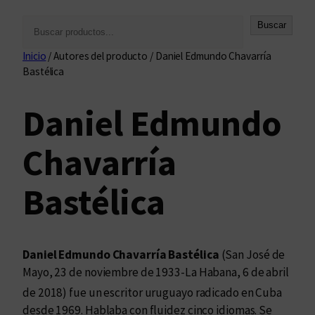
B
Buscar
u
Inicio
/ Autores del producto / Daniel Edmundo Chavarría
s
Bastélica
c
a
Daniel Edmundo
r
Chavarría
Bastélica
Daniel Edmundo Chavarría Bastélica
(San José de
Mayo, 23 de noviembre de 1933-La Habana, 6 de abril
de 2018
​) fue un escritor uruguayo radicado en Cuba
desde 1969. Hablaba con fluidez cinco idiomas. Se