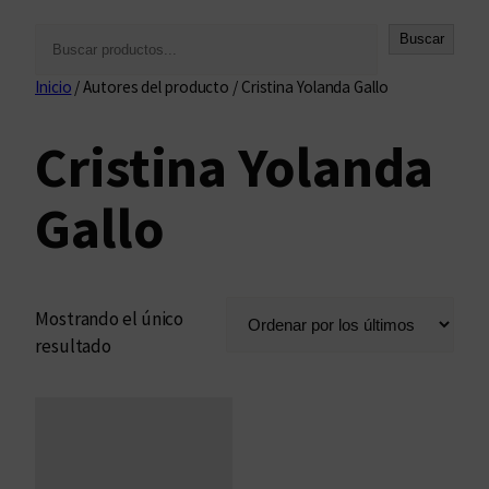
B
Buscar
u
Inicio
/ Autores del producto / Cristina Yolanda Gallo
s
c
Cristina Yolanda
a
r
Gallo
Mostrando el único
resultado