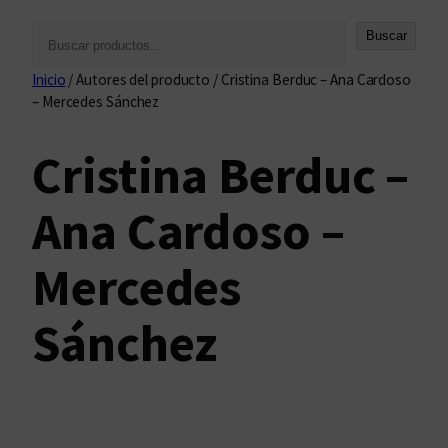
B
Buscar
u
Inicio
/ Autores del producto / Cristina Berduc – Ana Cardoso
s
– Mercedes Sánchez
c
a
Cristina Berduc –
r
Ana Cardoso –
Mercedes
Sánchez