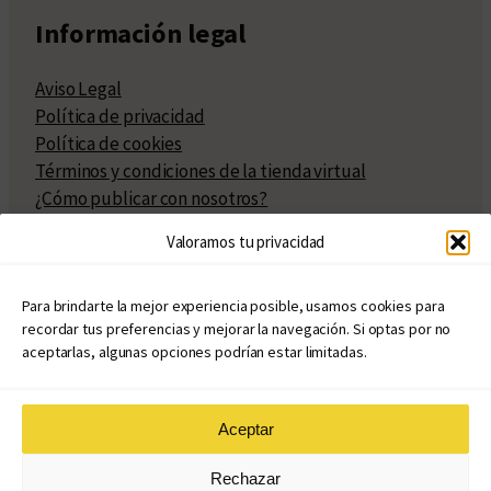
Información legal
Aviso Legal
Política de privacidad
Política de cookies
Términos y condiciones de la tienda virtual
¿Cómo publicar con nosotros?
Compra y venta de derechos
Valoramos tu privacidad
Políticas de publicación
Facturación
Políticas de coedición
Para brindarte la mejor experiencia posible, usamos cookies para
recordar tus preferencias y mejorar la navegación. Si optas por no
Atribuciones
aceptarlas, algunas opciones podrían estar limitadas.
Aceptar
© Copyright 2020 – 2026
Rechazar