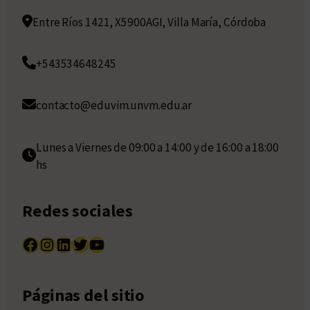
Entre Ríos 1421, X5900AGI, Villa María, Córdoba
+543534648245
contacto@eduvim.unvm.edu.ar
Lunes a Viernes de 09:00 a 14:00 y de 16:00 a 18:00
hs
Redes sociales
Facebook
Instagram
LinkedIn
Twitter
YouTube
Páginas del sitio