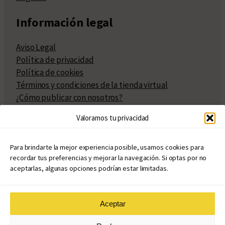
Información legal
Aviso Legal
Política de privacidad
Política de cookies
Términos y condiciones de la tienda virtual
¿Cómo publicar con nosotros?
Compra y venta de derechos
Valoramos tu privacidad
Políticas de publicación
Facturación
Políticas de coedición
Para brindarte la mejor experiencia posible, usamos cookies para
recordar tus preferencias y mejorar la navegación. Si optas por no
Atribuciones
aceptarlas, algunas opciones podrían estar limitadas.
Aceptar
© Copyright 2020 – 2026