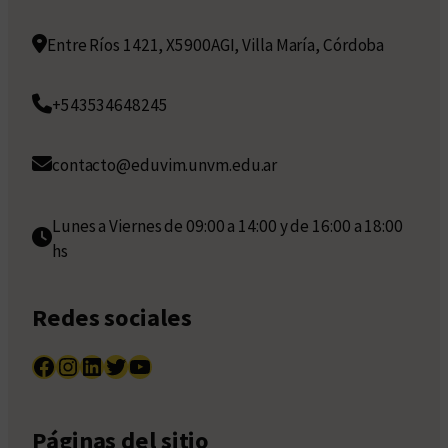
Entre Ríos 1421, X5900AGI, Villa María, Córdoba
+543534648245
contacto@eduvim.unvm.edu.ar
Lunes a Viernes de 09:00 a 14:00 y de 16:00 a 18:00
hs
Redes sociales
Facebook
Instagram
LinkedIn
Twitter
YouTube
Páginas del sitio