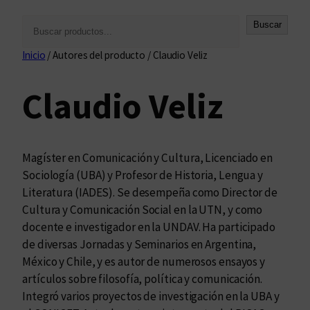
B
Buscar
u
Inicio
/ Autores del producto / Claudio Veliz
s
c
Claudio Veliz
a
r
Magíster en Comunicación y Cultura, Licenciado en
Sociología (UBA) y Profesor de Historia, Lengua y
Literatura (IADES). Se desempeña como Director de
Cultura y Comunicación Social en la UTN, y como
docente e investigador en la UNDAV. Ha participado
de diversas Jornadas y Seminarios en Argentina,
México y Chile, y es autor de numerosos ensayos y
artículos sobre filosofía, política y comunicación.
Integró varios proyectos de investigación en la UBA y