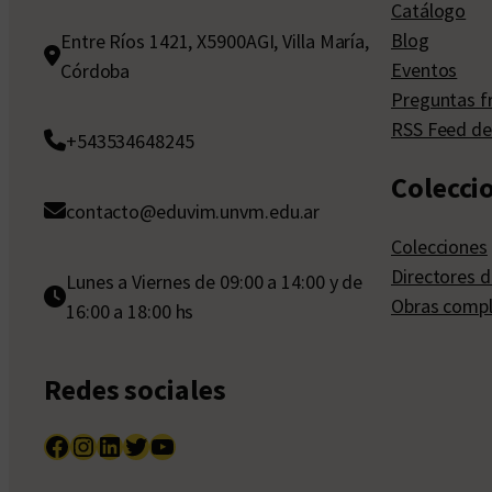
Catálogo
Blog
Entre Ríos 1421, X5900AGI, Villa María,
Eventos
Córdoba
Preguntas f
RSS Feed de
+543534648245
Colecci
contacto@eduvim.unvm.edu.ar
Colecciones
Directores d
Lunes a Viernes de 09:00 a 14:00 y de
Obras compl
16:00 a 18:00 hs
Redes sociales
Facebook
Instagram
LinkedIn
Twitter
YouTube