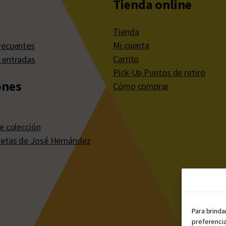
Tienda online
Tienda
Mi cuenta
recuentes
Carrito
 entradas
Pick-Up Puntos de retiro
ones
Cómo comprar
e colección
etas de José Hernández
Para brinda
preferencia