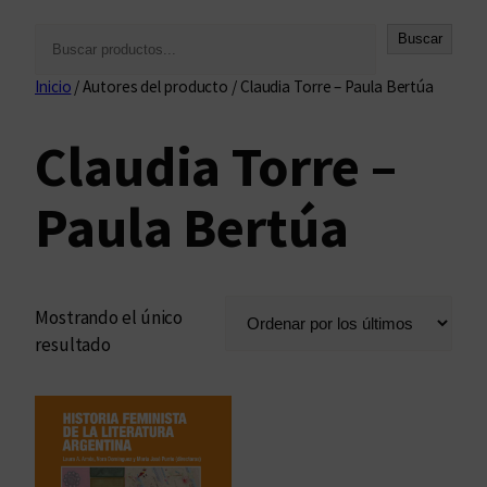
B
Buscar
u
Inicio
/ Autores del producto / Claudia Torre – Paula Bertúa
s
c
Claudia Torre –
a
r
Paula Bertúa
Mostrando el único
resultado