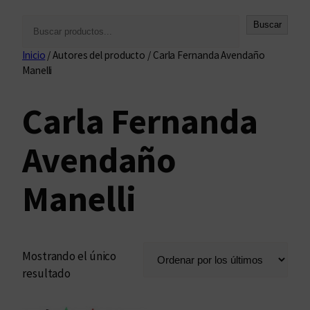
B
Buscar
u
Inicio
/ Autores del producto / Carla Fernanda Avendaño
s
Manelli
c
a
Carla Fernanda
r
Avendaño
Manelli
Mostrando el único
resultado