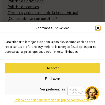
Política de privacidad
Política de cookies
Términos y condiciones de la tienda virtual
¿Cómo publicar con nosotros?
Compra y venta de derechos
Valoramos tu privacidad
Políticas de publicación
Facturación
Políticas de coedición
Para brindarte la mejor experiencia posible, usamos cookies para
recordar tus preferencias y mejorar la navegación. Si optas por no
Atribuciones
aceptarlas, algunas opciones podrían estar limitadas.
Aceptar
© Copyright 2020 – 2026
Rechazar
eduvim.com.ar
| Todos los derechos reservados
Ver preferencias
Diseño web: Llama Creativa
Política de cookies
Declaración de privacidad
Impressum