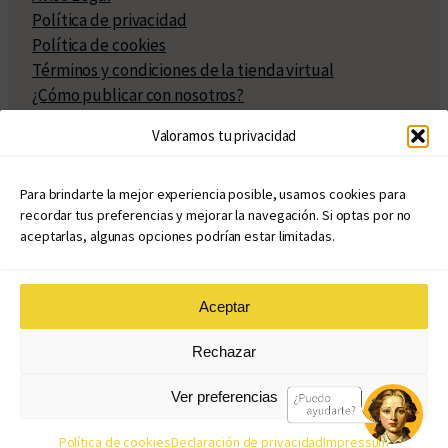
Política de privacidad
Política de cookies
Términos y condiciones de la tienda virtual
¿Cómo publicar con nosotros?
Compra y venta de derechos
Valoramos tu privacidad
Políticas de publicación
Facturación
Políticas de coedición
Para brindarte la mejor experiencia posible, usamos cookies para
recordar tus preferencias y mejorar la navegación. Si optas por no
Atribuciones
aceptarlas, algunas opciones podrían estar limitadas.
Aceptar
© Copyright 2020 – 2026
Rechazar
eduvim.com.ar
| Todos los derechos reservados
Ver preferencias
Diseño web: Llama Creativa
Política de cookies
Declaración de privacidad
Impressum