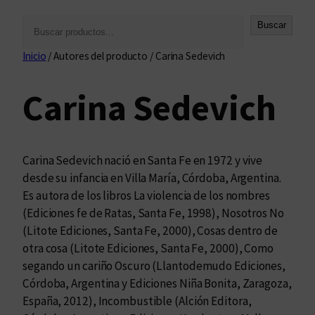
B
Buscar
u
Inicio
/ Autores del producto / Carina Sedevich
s
c
Carina Sedevich
a
r
Carina Sedevich nació en Santa Fe en 1972 y vive
desde su infancia en Villa María, Córdoba, Argentina.
Es autora de los libros La violencia de los nombres
(Ediciones fe de Ratas, Santa Fe, 1998), Nosotros No
(Litote Ediciones, Santa Fe, 2000), Cosas dentro de
otra cosa (Litote Ediciones, Santa Fe, 2000), Como
segando un cariño Oscuro (Llantodemudo Ediciones,
Córdoba, Argentina y Ediciones Niña Bonita, Zaragoza,
España, 2012), Incombustible (Alción Editora,