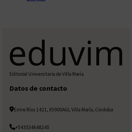
o
s
Editorial Universitaria de Villa María
Datos de contacto
Entre Ríos 1421, X5900AGI, Villa María, Córdoba
+543534648245