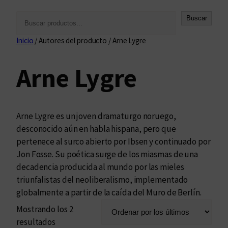
B
Buscar
u
Inicio
/ Autores del producto / Arne Lygre
s
c
Arne Lygre
a
r
Arne Lygre es un joven dramaturgo noruego,
desconocido aún en habla hispana, pero que
pertenece al surco abierto por Ibsen y continuado por
Jon Fosse. Su poética surge de los miasmas de una
decadencia producida al mundo por las mieles
triunfalistas del neoliberalismo, implementado
globalmente a partir de la caída del Muro de Berlín.
Mostrando los 2
O
resultados