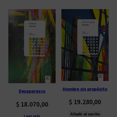
r
d
e
n
a
d
o
p
o
r
l
o
s
ú
Hombre sin propósito
Desaparezco
l
$
19.280,00
t
$
18.070,00
i
m
Añadir al carrito
Leer más