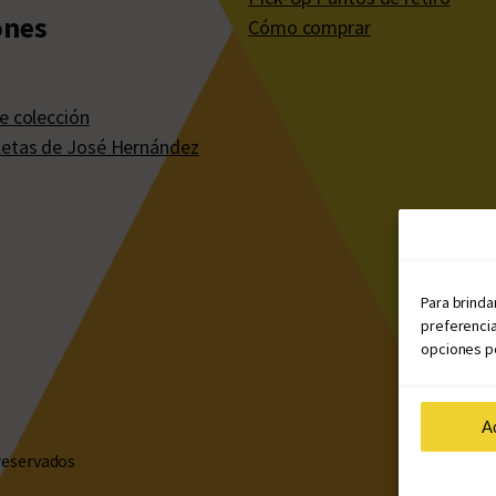
ones
Cómo comprar
e colección
etas de José Hernández
Para brinda
preferencia
opciones po
A
reservados