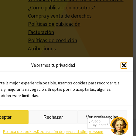
¿Cómo publicar con nosotros?
Compra y venta de derechos
Políticas de publicación
Facturación
Políticas de coedición
Atribuciones
Valoramos tu privacidad
rte la mejor experiencia posible, usamos cookies para recordar tus
s y mejorar la navegación. Si optas por no aceptarlas, algunas
drían estar limitadas.
ceptar
Rechazar
Ver preferencias
Diseño web: Llama Creativa
Política de cookies
Declaración de privacidad
Impressum