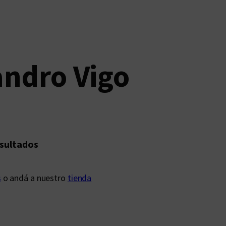
jandro Vigo
esultados
s
o andá a nuestro
tienda