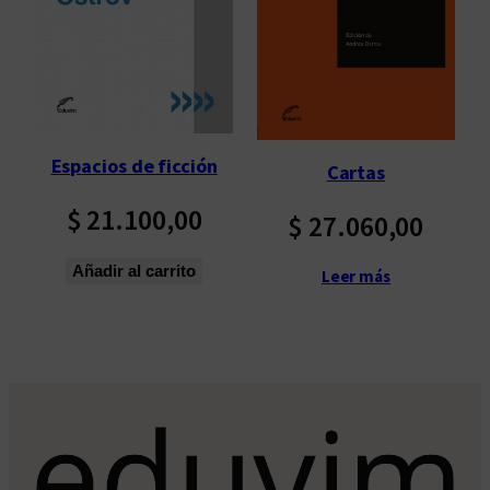
p
o
r
l
o
s
Espacios de ficción
Cartas
ú
l
$
21.100,00
$
27.060,00
t
i
Añadir al carrito
Leer más
m
o
s