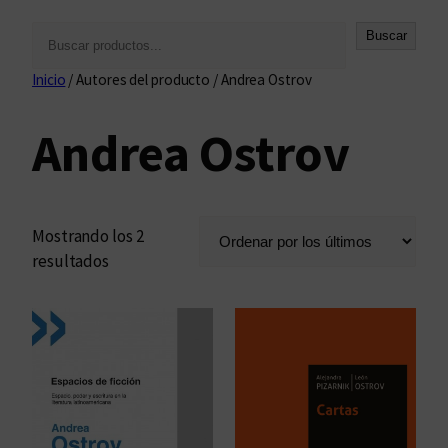
B
Buscar
u
Inicio
/ Autores del producto / Andrea Ostrov
s
c
Andrea Ostrov
a
r
Mostrando los 2
O
resultados
r
d
e
n
a
d
o