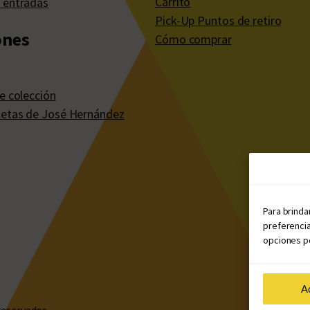
Carrito
 entradas
Pick-Up Puntos de retiro
ones
Cómo comprar
e colección
etas de José Hernández
Para brinda
preferencia
opciones po
A
reservados