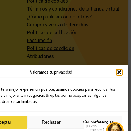
Política de cookies
Términos y condiciones de la tienda virtual
¿Cómo publicar con nosotros?
Compra y venta de derechos
Políticas de publicación
Facturación
Políticas de coedición
Atribuciones
Valoramos tu privacidad
rte la mejor experiencia posible, usamos cookies para recordar tus
s y mejorar la navegación. Si optas por no aceptarlas, algunas
drían estar limitadas.
ceptar
Rechazar
Ver preferencias
Diseño web: Llama Creativa