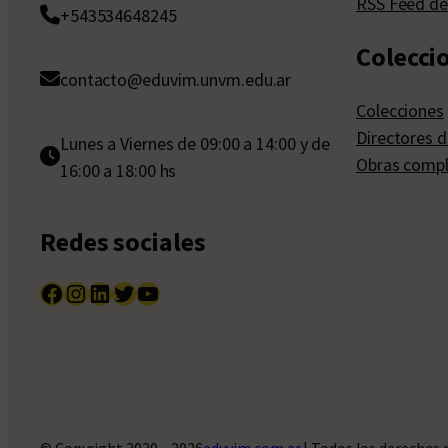
RSS Feed de
+543534648245
Colecci
contacto@eduvim.unvm.edu.ar
Colecciones
Directores d
Lunes a Viernes de 09:00 a 14:00 y de
Obras compl
16:00 a 18:00 hs
Redes sociales
Facebook
Instagram
LinkedIn
Twitter
YouTube
© Copyright 2020 – 2026
eduvim.com.ar
| Todos los derechos 