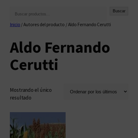
B
Buscar
u
Inicio
/ Autores del producto / Aldo Fernando Cerutti
s
c
Aldo Fernando
a
r
Cerutti
Mostrando el único
resultado