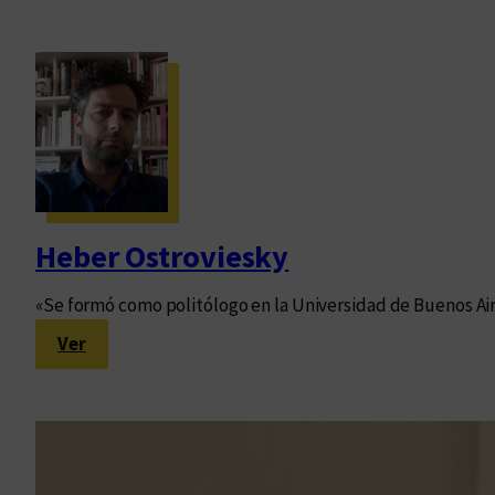
Heber Ostroviesky
«Se formó como politólogo en la Universidad de Buenos Aire
:
Ver
H
e
b
e
r