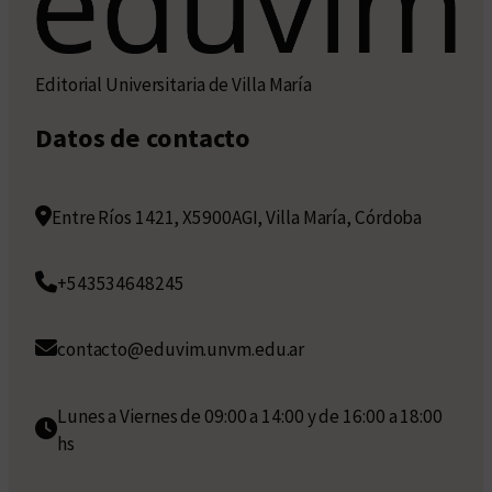
v
o
S
Editorial Universitaria de Villa María
o
r
Datos de contacto
á
Entre Ríos 1421, X5900AGI, Villa María, Córdoba
+543534648245
contacto@eduvim.unvm.edu.ar
Lunes a Viernes de 09:00 a 14:00 y de 16:00 a 18:00
hs