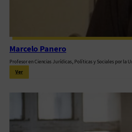
Marcelo Panero
Profesor en Ciencias Jurídicas, Políticas y Sociales por l
:
Ver
M
a
r
c
e
l
o
P