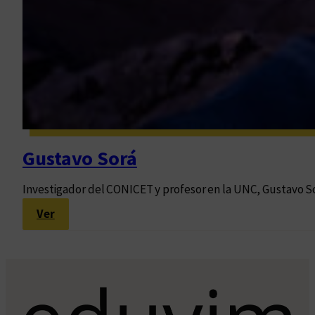
Gustavo Sorá
Investigador del CONICET y profesor en la UNC, Gustavo Sorá
:
Ver
G
u
s
t
a