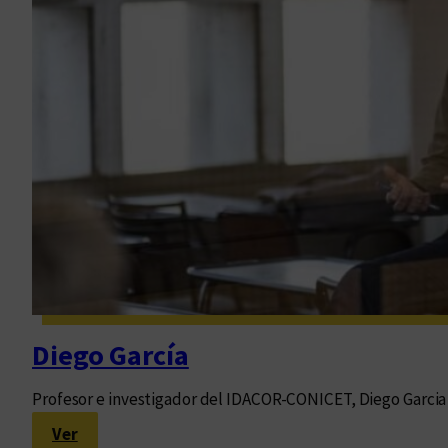
a
n
e
r
o
Diego García
Profesor e investigador del IDACOR-CONICET, Diego Garcia es
:
Ver