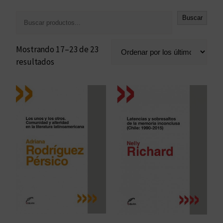
B
Buscar
u
s
Mostrando 17–23 de 23
c
O
resultados
a
r
r
d
e
n
a
d
o
p
o
r
l
o