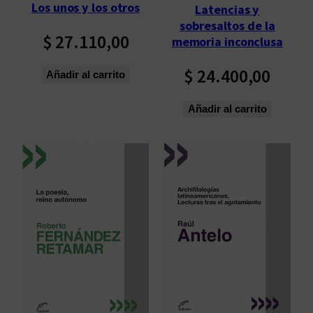
s
Los unos y los otros
Latencias y
ú
sobresaltos de la
l
$
27.110,00
memoria inconclusa
t
i
$
24.400,00
Añadir al carrito
m
o
Añadir al carrito
s