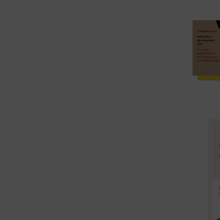
o
e
b
v
r
i
a
d
d
a
e
»
S
,
e
d
r
e
g
F
i
e
o
r
S
m
c
í
h
n
m
R
u