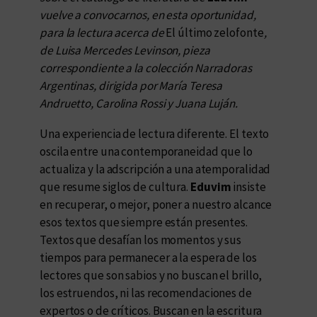
vuelve a convocarnos, en esta oportunidad,
para la lectura acerca de
El último zelofonte
,
de Luisa Mercedes Levinson, pieza
correspondiente a la colección Narradoras
Argentinas, dirigida por María Teresa
Andruetto, Carolina Rossi y Juana Luján.
Una experiencia de lectura diferente. El texto
oscila entre una contemporaneidad que lo
actualiza y la adscripción a una atemporalidad
que resume siglos de cultura.
Eduvim
insiste
en recuperar, o mejor, poner a nuestro alcance
esos textos que siempre están presentes.
Textos que desafían los momentos y sus
tiempos para permanecer a la espera de los
lectores que son sabios y no buscan el brillo,
los estruendos, ni las recomendaciones de
expertos o de críticos. Buscan en la escritura