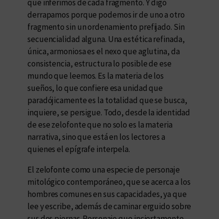
que inferimos de cada fragmento. Y digo
derrapamos porque podemos ir de uno a otro
fragmento sin un ordenamiento prefijado. Sin
secuencialidad alguna. Una estética refinada,
única, armoniosa es el nexo que aglutina, da
consistencia, estructura lo posible de ese
mundo que leemos. Es la materia de los
sueños, lo que confiere esa unidad que
paradójicamente es la totalidad que se busca,
inquiere, se persigue. Todo, desde la identidad
de ese zelofonte que no solo es la materia
narrativa, sino que está en los lectores a
quienes el epígrafe interpela.
El zelofonte como una especie de personaje
mitológico contemporáneo, que se acerca a los
hombres comunes en sus capacidades, ya que
lee y escribe, además de caminar erguido sobre
sus dos piernas. Personaje que inciertamente