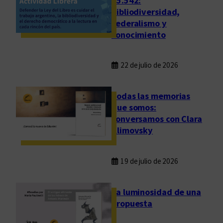
25.542:
bibliodiversidad,
federalismo y
conocimiento
22 de julio de 2026
Todas las memorias
que somos:
conversamos con Clara
Klimovsky
19 de julio de 2026
La luminosidad de una
propuesta