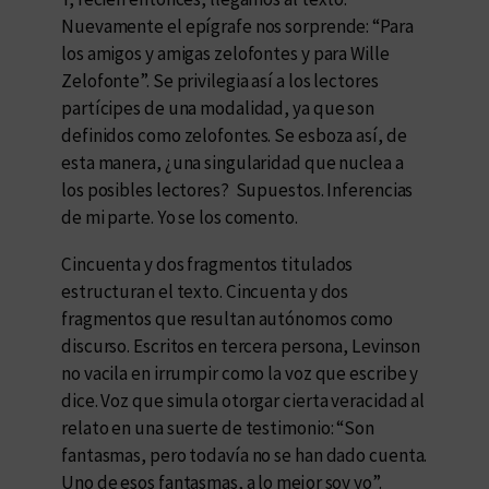
Nuevamente el epígrafe nos sorprende: “Para
los amigos y amigas zelofontes y para Wille
Zelofonte”. Se privilegia así a los lectores
partícipes de una modalidad, ya que son
definidos como zelofontes. Se esboza así, de
esta manera, ¿una singularidad que nuclea a
los posibles lectores? Supuestos. Inferencias
de mi parte. Yo se los comento.
Cincuenta y dos fragmentos titulados
estructuran el texto. Cincuenta y dos
fragmentos que resultan autónomos como
discurso. Escritos en tercera persona, Levinson
no vacila en irrumpir como la voz que escribe y
dice. Voz que simula otorgar cierta veracidad al
relato en una suerte de testimonio: “Son
fantasmas, pero todavía no se han dado cuenta.
Uno de esos fantasmas, a lo mejor soy yo”.