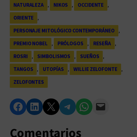
NATURALEZA
, 
NIKOS
, 
OCCIDENTE
, 
ORIENTE
, 
PERSONAJE MITOLÓGICO CONTEMPORÁNEO
, 
PREMIO NOBEL
, 
PRÓLOGOS
, 
RESEÑA
, 
ROSRI
, 
SIMBOLISMOS
, 
SUEÑOS
, 
TANGOS
, 
UTOPÍAS
, 
WILLIE ZELOFONTE
, 
ZELOFONTES
Compartir en Facebook
Compartir en LinkedIn
Compartir en Twitter
Compartir en Telegram
Compartir en WhatsApp
Compartir vía Email
Comentarios