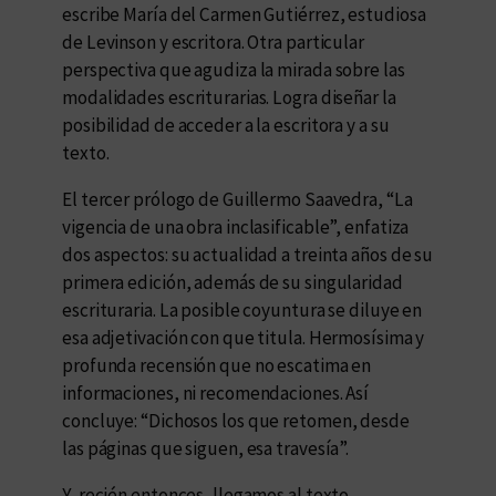
escribe María del Carmen Gutiérrez, estudiosa
de Levinson y escritora. Otra particular
perspectiva que agudiza la mirada sobre las
modalidades escriturarias. Logra diseñar la
posibilidad de acceder a la escritora y a su
texto.
El tercer prólogo de Guillermo Saavedra, “La
vigencia de una obra inclasificable”, enfatiza
dos aspectos: su actualidad a treinta años de su
primera edición, además de su singularidad
escrituraria. La posible coyuntura se diluye en
esa adjetivación con que titula. Hermosísima y
profunda recensión que no escatima en
informaciones, ni recomendaciones. Así
concluye:
“Dichosos los que retomen, desde
las páginas que siguen, esa travesía”.
Y, recién entonces, llegamos al texto.