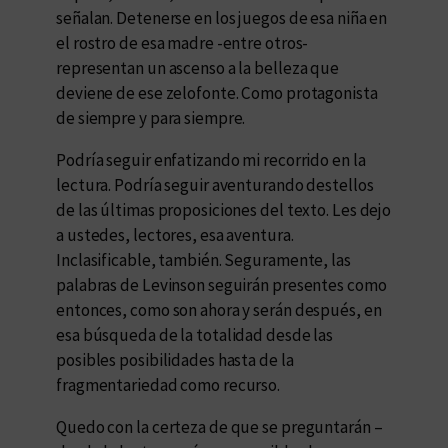
señalan. Detenerse en los juegos de esa niña en
el rostro de esa madre -entre otros-
representan un ascenso a la belleza que
deviene de ese zelofonte. Como protagonista
de siempre y para siempre.
Podría seguir enfatizando mi recorrido en la
lectura. Podría seguir aventurando destellos
de las últimas proposiciones del texto. Les dejo
a ustedes, lectores, esa aventura.
Inclasificable, también. Seguramente, las
palabras de Levinson seguirán presentes como
entonces, como son ahora y serán después, en
esa búsqueda de la totalidad desde las
posibles posibilidades hasta de la
fragmentariedad como recurso.
Quedo con la certeza de que se preguntarán –