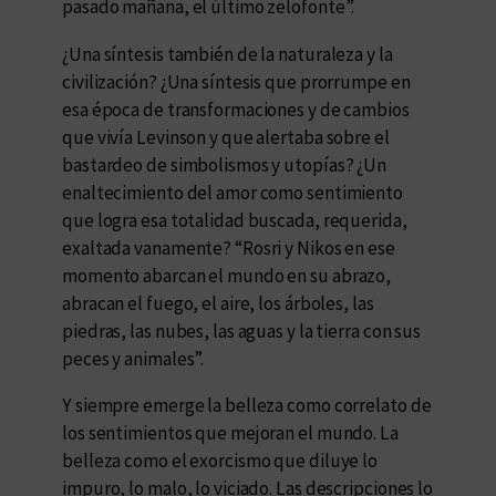
pasado mañana, el último zelofonte”.
¿Una síntesis también de la naturaleza y la
civilización? ¿Una síntesis que prorrumpe en
esa época de transformaciones y de cambios
que vivía Levinson y que alertaba sobre el
bastardeo de simbolismos y utopías? ¿Un
enaltecimiento del amor como sentimiento
que logra esa totalidad buscada, requerida,
exaltada vanamente? “Rosri y Nikos en ese
momento abarcan el mundo en su abrazo,
abracan el fuego, el aire, los árboles, las
piedras, las nubes, las aguas y la tierra con sus
peces y animales”.
Y siempre emerge la belleza como correlato de
los sentimientos que mejoran el mundo. La
belleza como el exorcismo que diluye lo
impuro, lo malo, lo viciado. Las descripciones lo