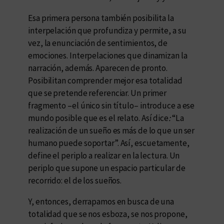
Esa primera persona también posibilita la
interpelación que profundiza y permite, a su
vez, la enunciación de sentimientos, de
emociones. Interpelaciones que dinamizan la
narración, además. Aparecen de pronto.
Posibilitan comprender mejor esa totalidad
que se pretende referenciar. Un primer
fragmento –el único sin título– introduce a ese
mundo posible que es el relato. Así dice
:
“La
realización de un sueño es más de lo que un ser
humano puede soportar”. Así, escuetamente,
define el periplo a realizar en la lectura. Un
periplo que supone un espacio particular de
recorrido: el de los sueños.
Y, entonces, derrapamos en busca de una
totalidad que se nos esboza, se nos propone,