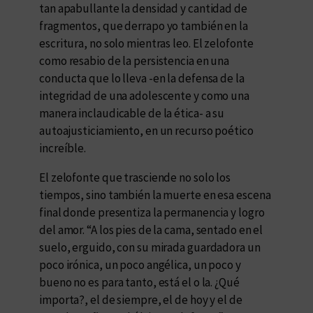
tan apabullante la densidad y cantidad de
fragmentos, que derrapo yo también en la
escritura, no solo mientras leo. El zelofonte
como resabio de la persistencia en una
conducta que lo lleva -en la defensa de la
integridad de una adolescente y como una
manera inclaudicable de la ética- a su
autoajusticiamiento, en un recurso poético
increíble.
El zelofonte que trasciende no solo los
tiempos, sino también la muerte en esa escena
final donde presentiza la permanencia y logro
del amor. “A los pies de la cama, sentado en el
suelo, erguido, con su mirada guardadora un
poco irónica, un poco angélica, un poco y
bueno no es para tanto, está el o la. ¿Qué
importa?, el de siempre, el de hoy y el de