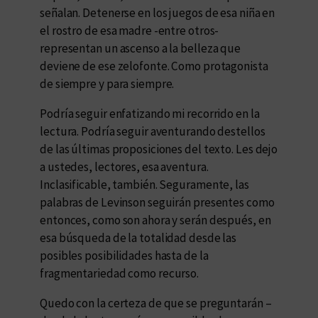
señalan. Detenerse en los juegos de esa niña en
el rostro de esa madre -entre otros-
representan un ascenso a la belleza que
deviene de ese zelofonte. Como protagonista
de siempre y para siempre.
Podría seguir enfatizando mi recorrido en la
lectura. Podría seguir aventurando destellos
de las últimas proposiciones del texto. Les dejo
a ustedes, lectores, esa aventura.
Inclasificable, también. Seguramente, las
palabras de Levinson seguirán presentes como
entonces, como son ahora y serán después, en
esa búsqueda de la totalidad desde las
posibles posibilidades hasta de la
fragmentariedad como recurso.
Quedo con la certeza de que se preguntarán –