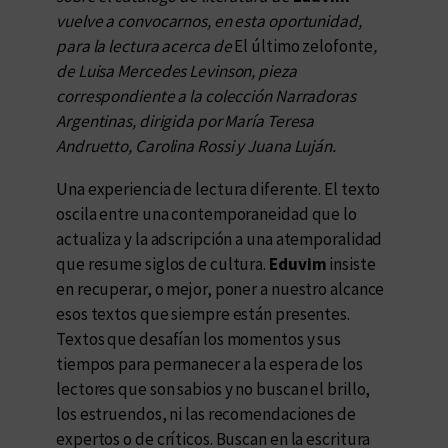
vuelve a convocarnos, en esta oportunidad,
para la lectura acerca de
El último zelofonte
,
de Luisa Mercedes Levinson, pieza
correspondiente a la colección Narradoras
Argentinas, dirigida por María Teresa
Andruetto, Carolina Rossi y Juana Luján.
Una experiencia de lectura diferente. El texto
oscila entre una contemporaneidad que lo
actualiza y la adscripción a una atemporalidad
que resume siglos de cultura.
Eduvim
insiste
en recuperar, o mejor, poner a nuestro alcance
esos textos que siempre están presentes.
Textos que desafían los momentos y sus
tiempos para permanecer a la espera de los
lectores que son sabios y no buscan el brillo,
los estruendos, ni las recomendaciones de
expertos o de críticos. Buscan en la escritura