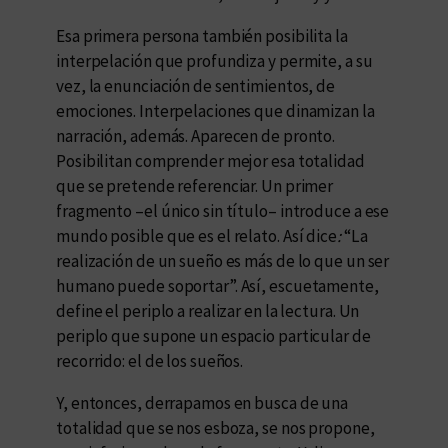
Esa primera persona también posibilita la
interpelación que profundiza y permite, a su
vez, la enunciación de sentimientos, de
emociones. Interpelaciones que dinamizan la
narración, además. Aparecen de pronto.
Posibilitan comprender mejor esa totalidad
que se pretende referenciar. Un primer
fragmento –el único sin título– introduce a ese
mundo posible que es el relato. Así dice
:
“La
realización de un sueño es más de lo que un ser
humano puede soportar”. Así, escuetamente,
define el periplo a realizar en la lectura. Un
periplo que supone un espacio particular de
recorrido: el de los sueños.
Y, entonces, derrapamos en busca de una
totalidad que se nos esboza, se nos propone,