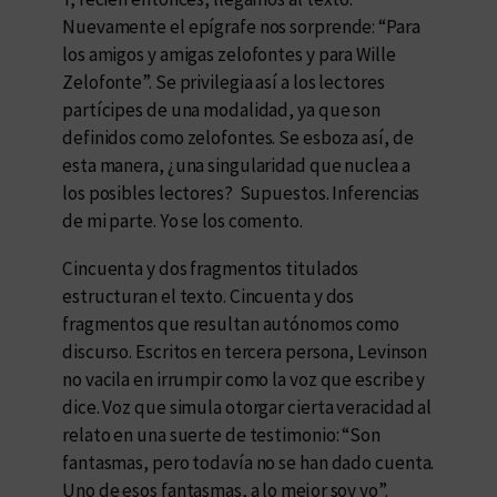
Nuevamente el epígrafe nos sorprende: “Para
los amigos y amigas zelofontes y para Wille
Zelofonte”. Se privilegia así a los lectores
partícipes de una modalidad, ya que son
definidos como zelofontes. Se esboza así, de
esta manera, ¿una singularidad que nuclea a
los posibles lectores? Supuestos. Inferencias
de mi parte. Yo se los comento.
Cincuenta y dos fragmentos titulados
estructuran el texto. Cincuenta y dos
fragmentos que resultan autónomos como
discurso. Escritos en tercera persona, Levinson
no vacila en irrumpir como la voz que escribe y
dice. Voz que simula otorgar cierta veracidad al
relato en una suerte de testimonio: “Son
fantasmas, pero todavía no se han dado cuenta.
Uno de esos fantasmas, a lo mejor soy yo”.