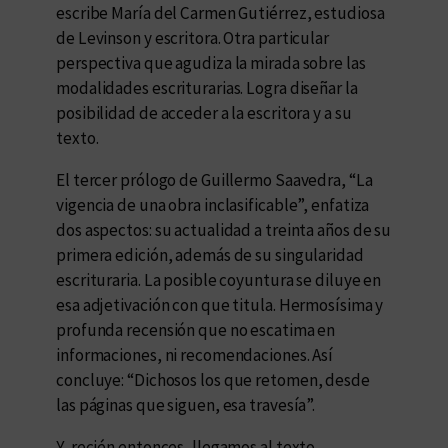
escribe María del Carmen Gutiérrez, estudiosa
de Levinson y escritora. Otra particular
perspectiva que agudiza la mirada sobre las
modalidades escriturarias. Logra diseñar la
posibilidad de acceder a la escritora y a su
texto.
El tercer prólogo de Guillermo Saavedra, “La
vigencia de una obra inclasificable”, enfatiza
dos aspectos: su actualidad a treinta años de su
primera edición, además de su singularidad
escrituraria. La posible coyuntura se diluye en
esa adjetivación con que titula. Hermosísima y
profunda recensión que no escatima en
informaciones, ni recomendaciones. Así
concluye:
“Dichosos los que retomen, desde
las páginas que siguen, esa travesía”.
Y, recién entonces, llegamos al texto.