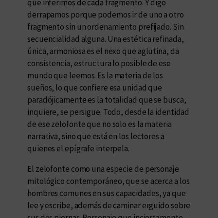
que inferimos de cada fragmento. Y digo
derrapamos porque podemos ir de uno a otro
fragmento sin un ordenamiento prefijado. Sin
secuencialidad alguna. Una estética refinada,
única, armoniosa es el nexo que aglutina, da
consistencia, estructura lo posible de ese
mundo que leemos. Es la materia de los
sueños, lo que confiere esa unidad que
paradójicamente es la totalidad que se busca,
inquiere, se persigue. Todo, desde la identidad
de ese zelofonte que no solo es la materia
narrativa, sino que está en los lectores a
quienes el epígrafe interpela.
El zelofonte como una especie de personaje
mitológico contemporáneo, que se acerca a los
hombres comunes en sus capacidades, ya que
lee y escribe, además de caminar erguido sobre
sus dos piernas. Personaje que inciertamente