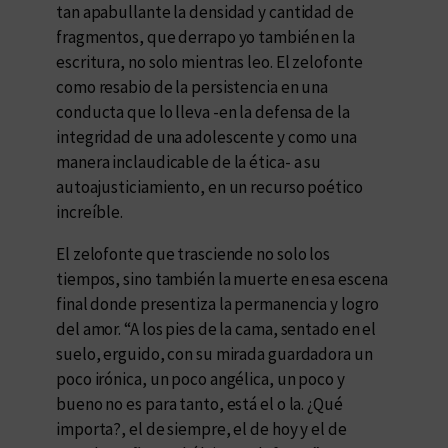
tan apabullante la densidad y cantidad de
fragmentos, que derrapo yo también en la
escritura, no solo mientras leo. El zelofonte
como resabio de la persistencia en una
conducta que lo lleva -en la defensa de la
integridad de una adolescente y como una
manera inclaudicable de la ética- a su
autoajusticiamiento, en un recurso poético
increíble.
El zelofonte que trasciende no solo los
tiempos, sino también la muerte en esa escena
final donde presentiza la permanencia y logro
del amor. “A los pies de la cama, sentado en el
suelo, erguido, con su mirada guardadora un
poco irónica, un poco angélica, un poco y
bueno no es para tanto, está el o la. ¿Qué
importa?, el de siempre, el de hoy y el de