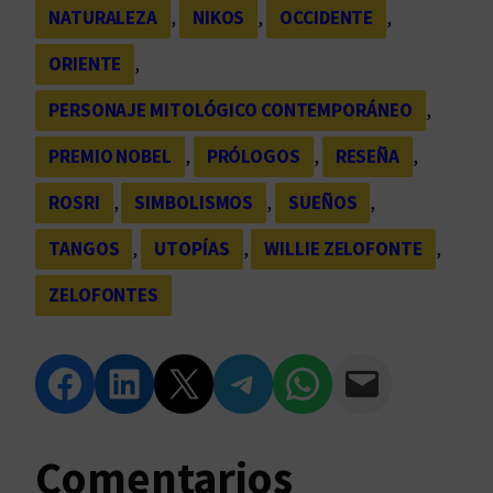
NATURALEZA
, 
NIKOS
, 
OCCIDENTE
, 
ORIENTE
, 
PERSONAJE MITOLÓGICO CONTEMPORÁNEO
, 
PREMIO NOBEL
, 
PRÓLOGOS
, 
RESEÑA
, 
ROSRI
, 
SIMBOLISMOS
, 
SUEÑOS
, 
TANGOS
, 
UTOPÍAS
, 
WILLIE ZELOFONTE
, 
ZELOFONTES
Compartir en Facebook
Compartir en LinkedIn
Compartir en Twitter
Compartir en Telegram
Compartir en WhatsApp
Compartir vía Email
Comentarios