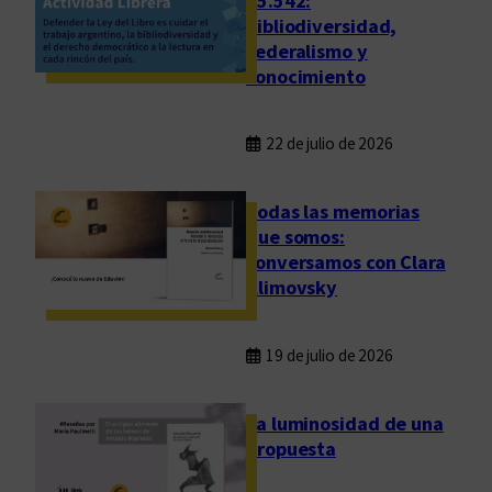
25.542:
bibliodiversidad,
federalismo y
conocimiento
22 de julio de 2026
Todas las memorias
que somos:
conversamos con Clara
Klimovsky
19 de julio de 2026
La luminosidad de una
propuesta