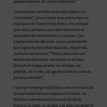
pasado mañana, el último zelofonte”.
¿Una síntesis también de la naturaleza y la
civilización? ¿Una síntesis que prorrumpe en
esa época de transformaciones y de cambios
que vivía Levinson y que alertaba sobre el
bastardeo de simbolismos y utopías? ¿Un
enaltecimiento del amor como sentimiento
que logra esa totalidad buscada, requerida,
exaltada vanamente? “Rosri y Nikos en ese
momento abarcan el mundo en su abrazo,
abracan el fuego, el aire, los árboles, las
piedras, las nubes, las aguas y la tierra con sus
peces y animales”.
Y siempre emerge la belleza como correlato de
los sentimientos que mejoran el mundo. La
belleza como el exorcismo que diluye lo
impuro, lo malo, lo viciado. Las descripciones lo