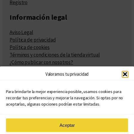
Registro
Información legal
Aviso Legal
Política de privacidad
Política de cookies
Términos y condiciones de la tienda virtual
¿Cómo publicar con nosotros?
Compra y venta de derechos
Valoramos tu privacidad
Políticas de publicación
Facturación
Políticas de coedición
Para brindarte la mejor experiencia posible, usamos cookies para
recordar tus preferencias y mejorar la navegación. Si optas por no
Atribuciones
aceptarlas, algunas opciones podrían estar limitadas.
Aceptar
© Copyright 2020 – 2026