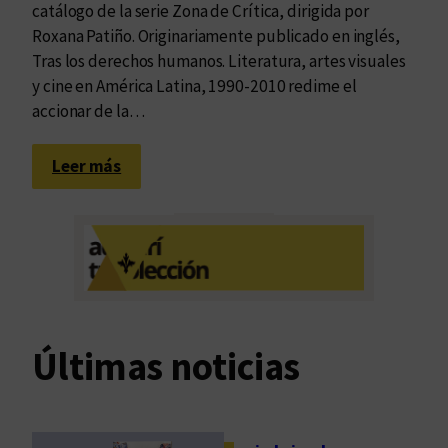
catálogo de la serie Zona de Crítica, dirigida por
Roxana Patiño. Originariamente publicado en inglés,
Tras los derechos humanos. Literatura, artes visuales
y cine en América Latina, 1990-2010 redime el
accionar de la…
:
Leer más
N
a
r
r
a
t
i
Últimas noticias
v
a
d
e