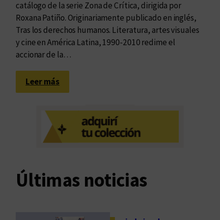
catálogo de la serie Zona de Crítica, dirigida por
Roxana Patiño. Originariamente publicado en inglés,
Tras los derechos humanos. Literatura, artes visuales
y cine en América Latina, 1990-2010 redime el
accionar de la…
:
Leer más
N
a
r
r
a
t
i
Últimas noticias
v
a
d
e