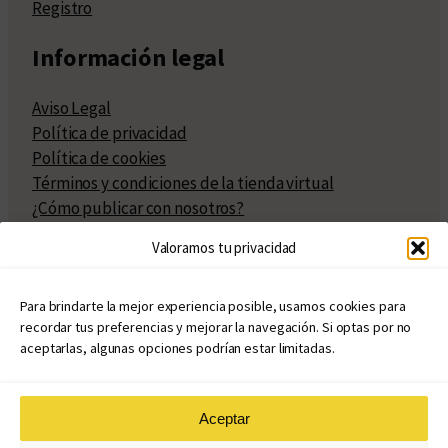
Registro
Información legal
Aviso Legal
Política de privacidad
Política de cookies
Términos y condiciones de la tienda virtual
¿Cómo publicar con nosotros?
Compra y venta de derechos
Valoramos tu privacidad
Políticas de publicación
Facturación
Políticas de coedición
Para brindarte la mejor experiencia posible, usamos cookies para
recordar tus preferencias y mejorar la navegación. Si optas por no
Atribuciones
aceptarlas, algunas opciones podrían estar limitadas.
Aceptar
© Copyright 2020 – 2026