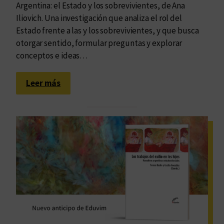
Argentina: el Estado y los sobrevivientes, de Ana
Iliovich. Una investigación que analiza el rol del
Estado frente a las y los sobrevivientes, y que busca
otorgar sentido, formular preguntas y explorar
conceptos e ideas…
:
Leer más
U
n
a
m
a
r
c
a
c
o
n