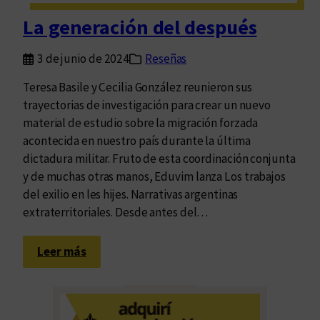
t
La generación del después
r
a
3 de junio de 2024
Reseñas
l
a
Teresa Basile y Cecilia González reunieron sus
a
trayectorias de investigación para crear un nuevo
u
material de estudio sobre la migración forzada
s
acontecida en nuestro país durante la última
e
dictadura militar. Fruto de esta coordinación conjunta
n
y de muchas otras manos, Eduvim lanza Los trabajos
c
del exilio en les hijes. Narrativas argentinas
i
extraterritoriales. Desde antes del…
a
:
Leer más
L
a
g