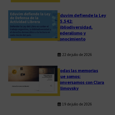
s
Eduvim defiende la Ley
25.542:
bibliodiversidad,
federalismo y
conocimiento
22 de julio de 2026
Todas las memorias
que somos:
conversamos con Clara
Klimovsky
19 de julio de 2026