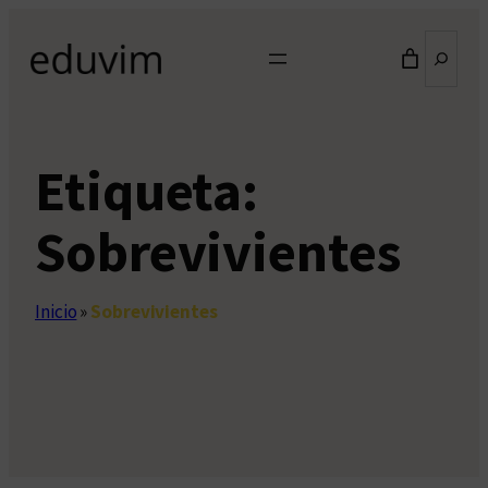
Saltar
Buscar
al
contenido
Etiqueta:
Sobrevivientes
Inicio
»
Sobrevivientes