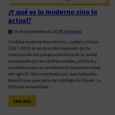
a
c
¿Y qué es lo moderno sino lo
i
actual?
ó
n
30 de septiembre de 2024
Reseñas
d
e
Córdoba moderna. Arquitectura, ciudad y cultura
l
(1927-1970) es un recorrido superador por la
a
construcción del paisaje urbanístico de la ciudad,
d
acompasado por los cambios sociales, políticos y
e
económicos que se sucedieron en la primera mitad
m
del siglo XX. Obra coordinada por Juan Sebastián
o
Malecki que ya es parte del catálogo de Eduvim. La
c
Editorial Universitaria…
r
a
:
Leer más
c
¿
i
Y