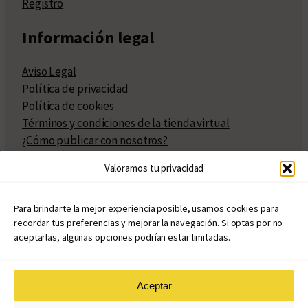
Registro
Información legal
Aviso Legal
Política de privacidad
Política de cookies
Términos y condiciones de la tienda virtual
¿Cómo publicar con nosotros?
Compra y venta de derechos
Valoramos tu privacidad
Políticas de publicación
Facturación
Políticas de coedición
Para brindarte la mejor experiencia posible, usamos cookies para
recordar tus preferencias y mejorar la navegación. Si optas por no
Atribuciones
aceptarlas, algunas opciones podrían estar limitadas.
Aceptar
© Copyright 2020 – 2026