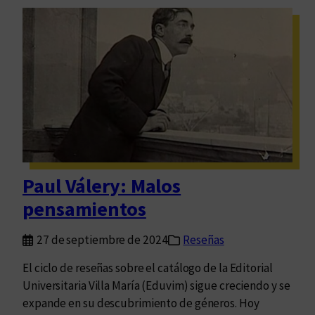
a
q
u
é
e
s
l
o
m
o
d
Paul Válery: Malos
e
pensamientos
r
n
27 de septiembre de 2024
Reseñas
o
s
El ciclo de reseñas sobre el catálogo de la Editorial
i
Universitaria Villa María (Eduvim) sigue creciendo y se
n
expande en su descubrimiento de géneros. Hoy
o