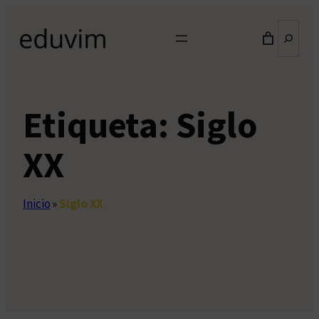
Saltar
Buscar
al
contenido
Etiqueta:
Siglo
XX
Inicio
»
Siglo XX