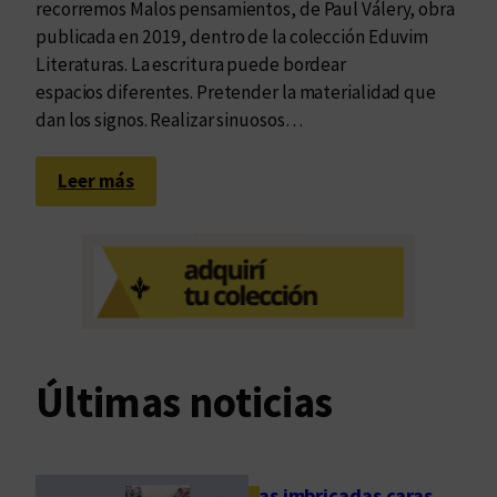
recorremos Malos pensamientos, de Paul Válery, obra
l
publicada en 2019, dentro de la colección Eduvim
o
Literaturas. La escritura puede bordear
a
espacios diferentes. Pretender la materialidad que
c
dan los signos. Realizar sinuosos…
t
u
:
Leer más
a
P
l
a
?
u
l
V
á
l
Últimas noticias
e
r
y
:
Las imbricadas caras