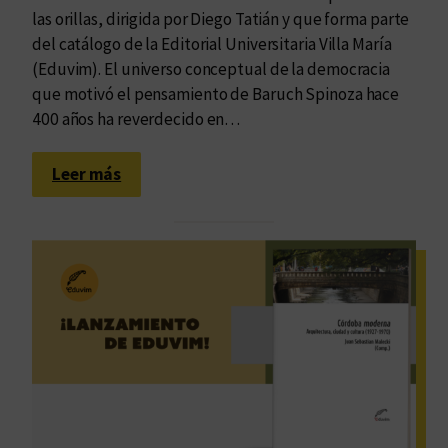
las orillas, dirigida por Diego Tatián y que forma parte
del catálogo de la Editorial Universitaria Villa María
(Eduvim). El universo conceptual de la democracia
que motivó el pensamiento de Baruch Spinoza hace
400 años ha reverdecido en…
:
Leer más
D
e
m
o
c
r
a
t
i
z