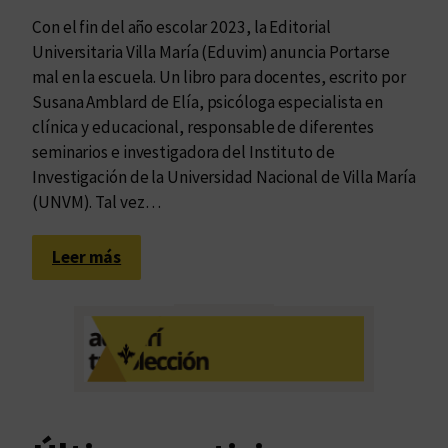
Con el fin del año escolar 2023, la Editorial
Universitaria Villa María (Eduvim) anuncia Portarse
mal en la escuela. Un libro para docentes, escrito por
Susana Amblard de Elía, psicóloga especialista en
clínica y educacional, responsable de diferentes
seminarios e investigadora del Instituto de
Investigación de la Universidad Nacional de Villa María
(UNVM). Tal vez…
:
Leer más
U
n
a
o
p
o
r