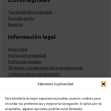
Tienda de libros digitales
Inicio de sesión
Registro
Información legal
Aviso Legal
Política de privacidad
Política de cookies
Términos y condiciones de la tienda virtual
¿Cómo publicar con nosotros?
Compra y venta de derechos
Valoramos tu privacidad
Políticas de publicación
Facturación
Políticas de coedición
Para brindarte la mejor experiencia posible, usamos cookies para
recordar tus preferencias y mejorar la navegación. Si optas por no
Atribuciones
aceptarlas, algunas opciones podrían estar limitadas.