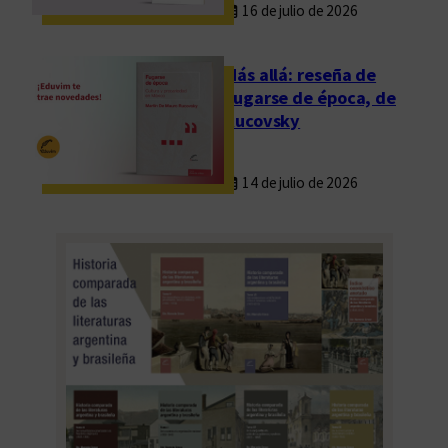
16 de julio de 2026
s
é
t
Más allá: reseña de
i
Fugarse de época, de
c
Rucovsky
o
s
14 de julio de 2026