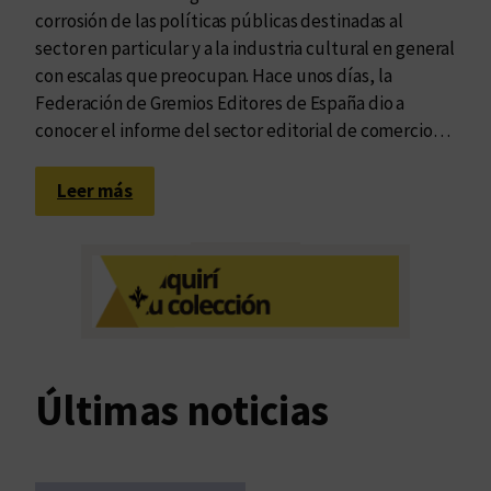
corrosión de las políticas públicas destinadas al
sector en particular y a la industria cultural en general
con escalas que preocupan. Hace unos días, la
Federación de Gremios Editores de España dio a
conocer el informe del sector editorial de comercio…
:
Leer más
L
a
c
a
í
d
a
Últimas noticias
d
e
v