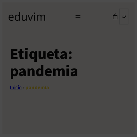
Saltar
Buscar
al
contenido
Etiqueta:
pandemia
Inicio
»
pandemia