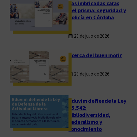
e
Las imbricadas caras
n
del prisma: seguridad y
t
policía en Córdoba
a
s
23 de julio de 2026
d
e
l
Acerca del buen morir
i
b
23 de julio de 2026
r
o
s
e
Eduvim defiende la Ley
n
25.542:
bibliodiversidad,
A
federalismo y
r
conocimiento
g