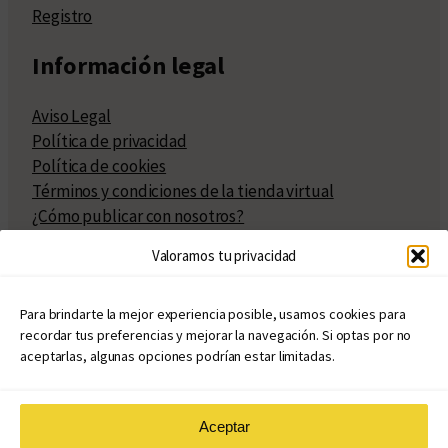
Registro
Información legal
Aviso Legal
Política de privacidad
Política de cookies
Términos y condiciones de la tienda virtual
¿Cómo publicar con nosotros?
Compra y venta de derechos
Valoramos tu privacidad
Políticas de publicación
Facturación
Políticas de coedición
Para brindarte la mejor experiencia posible, usamos cookies para
recordar tus preferencias y mejorar la navegación. Si optas por no
Atribuciones
aceptarlas, algunas opciones podrían estar limitadas.
Aceptar
© Copyright 2020 – 2026