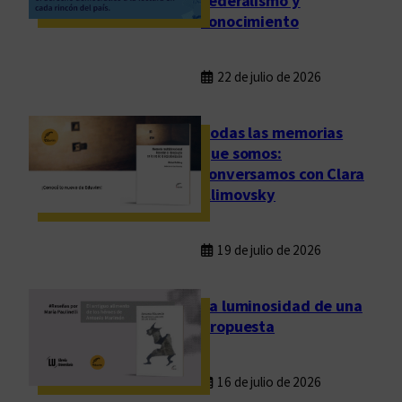
federalismo y
n
conocimiento
e
s
22 de julio de 2026
Todas las memorias
que somos:
conversamos con Clara
Klimovsky
19 de julio de 2026
La luminosidad de una
propuesta
16 de julio de 2026