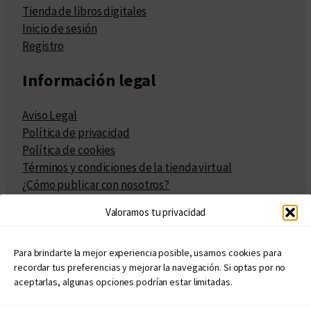
Tienda de libros digitales
Inicio de sesión
Registro
Información legal
Aviso Legal
Política de privacidad
Política de cookies
Términos y condiciones de la tienda virtual
¿Cómo publicar con nosotros?
Compra y venta de derechos
Valoramos tu privacidad
Políticas de publicación
Facturación
Políticas de coedición
Para brindarte la mejor experiencia posible, usamos cookies para
recordar tus preferencias y mejorar la navegación. Si optas por no
Atribuciones
aceptarlas, algunas opciones podrían estar limitadas.