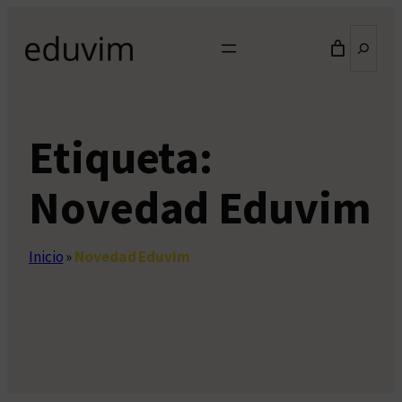
Saltar
Buscar
al
contenido
Etiqueta:
Novedad Eduvim
Inicio
»
Novedad Eduvim