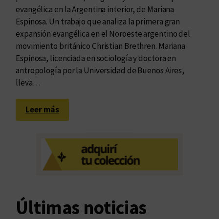
evangélica en la Argentina interior, de Mariana
Espinosa. Un trabajo que analiza la primera gran
expansión evangélica en el Noroeste argentino del
movimiento británico Christian Brethren. Mariana
Espinosa, licenciada en sociología y doctora en
antropología por la Universidad de Buenos Aires,
lleva…
:
Leer más
R
e
l
i
g
i
ó
Últimas noticias
n