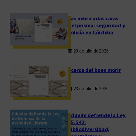
,
s
i
Las imbricadas caras
n
del prisma: seguridad y
c
policía en Córdoba
r
e
23 de julio de 2026
t
i
s
Acerca del buen morir
m
o
23 de julio de 2026
y
m
á
r
Eduvim defiende la Ley
g
25.542:
bibliodiversidad,
e