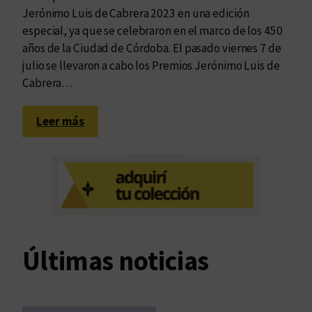
Jerónimo Luis de Cabrera 2023 en una edición
especial, ya que se celebraron en el marco de los 450
años de la Ciudad de Córdoba. El pasado viernes 7 de
julio se llevaron a cabo los Premios Jerónimo Luis de
Cabrera…
:
Leer más
R
o
s
a
l
b
a
Últimas noticias
C
a
m