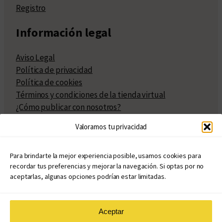
Registro
Información legal
Aviso Legal
Política de privacidad
Política de cookies
Términos y condiciones de la tienda virtual
¿Cómo publicar con nosotros?
Compra y venta de derechos
Valoramos tu privacidad
Políticas de publicación
Facturación
Políticas de coedición
Para brindarte la mejor experiencia posible, usamos cookies para
recordar tus preferencias y mejorar la navegación. Si optas por no
Atribuciones
aceptarlas, algunas opciones podrían estar limitadas.
Aceptar
© Copyright 2020 – 2026