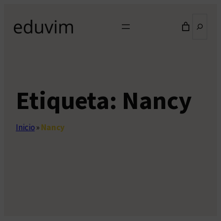
Saltar
Buscar
al
contenido
Etiqueta:
Nancy
Inicio
»
Nancy