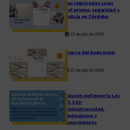
p
Las imbricadas caras
r
del prisma: seguridad y
a
policía en Córdoba
r
e
23 de julio de 2026
c
i
b
Acerca del buen morir
i
ó
23 de julio de 2026
e
l
P
r
Eduvim defiende la Ley
e
25.542:
bibliodiversidad,
m
federalismo y
i
conocimiento
o