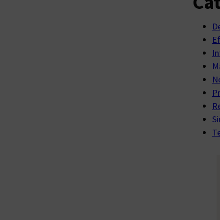
Cat
D
E
In
Ma
No
P
R
Si
Te