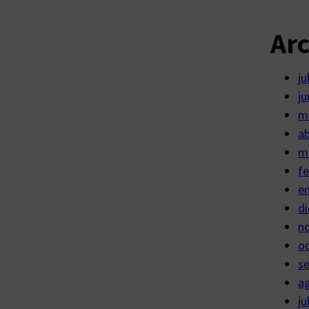
Ar
ju
ju
m
ab
m
fe
e
di
n
o
s
a
ju