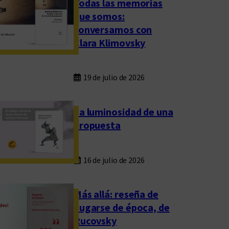
Todas las memorias
que somos:
conversamos con
Clara Klimovsky
19 de julio de 2026
La luminosidad de una
propuesta
16 de julio de 2026
Más allá: reseña de
Fugarse de época, de
Rucovsky