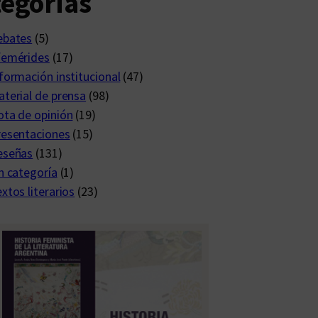
egorías
ebates
(5)
femérides
(17)
formación institucional
(47)
terial de prensa
(98)
ta de opinión
(19)
resentaciones
(15)
eseñas
(131)
n categoría
(1)
xtos literarios
(23)