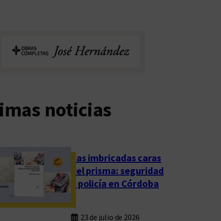
imas noticias
Las imbricadas caras
del prisma: seguridad
y policía en Córdoba
23 de julio de 2026