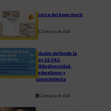
Acerca del buen morir
23 de julio de 2026
Eduvim defiende la
Ley 25.542:
bibliodiversidad,
federalismo y
conocimiento
22 de julio de 2026