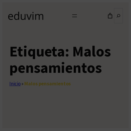
Saltar
Buscar
al
contenido
Etiqueta:
Malos
pensamientos
Inicio
»
Malos pensamientos