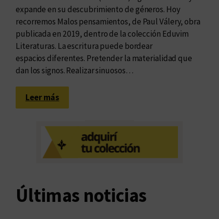
expande en su descubrimiento de géneros. Hoy
recorremos Malos pensamientos, de Paul Válery, obra
publicada en 2019, dentro de la colección Eduvim
Literaturas. La escritura puede bordear
espacios diferentes. Pretender la materialidad que
dan los signos. Realizar sinuosos…
:
Leer más
P
a
u
l
V
á
l
Últimas noticias
e
r