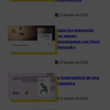
s
22 de julio de 2026
Todas las memorias
que somos:
conversamos con Clara
Klimovsky
19 de julio de 2026
La luminosidad de una
propuesta
16 de julio de 2026