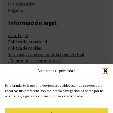
Inicio de sesión
Registro
Información legal
Aviso Legal
Política de privacidad
Política de cookies
Términos y condiciones de la tienda virtual
¿Cómo publicar con nosotros?
Compra y venta de derechos
Valoramos tu privacidad
Políticas de publicación
Facturación
Políticas de coedición
Para brindarte la mejor experiencia posible, usamos cookies para
recordar tus preferencias y mejorar la navegación. Si optas por no
Atribuciones
aceptarlas, algunas opciones podrían estar limitadas.