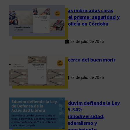
y
:
Las imbricadas caras
M
del prisma: seguridad y
a
policía en Córdoba
l
o
23 de julio de 2026
s
p
e
Acerca del buen morir
n
s
23 de julio de 2026
a
m
i
e
Eduvim defiende la Ley
n
25.542:
bibliodiversidad,
t
federalismo y
o
conocimiento