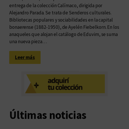
entrega de la colección Calímaco, dirigida por
Alejandro Parada. Se trata de Senderos culturales.
Bibliotecas populares y sociabilidades en la capital
bonaerense (1882-1950), de Ayelén Fiebelkorn. En los
anaqueles que alojan el catálogo de Eduvim, se suma
una nueva pieza…
:
Leer más
U
n
a
a
n
t
o
Últimas noticias
r
c