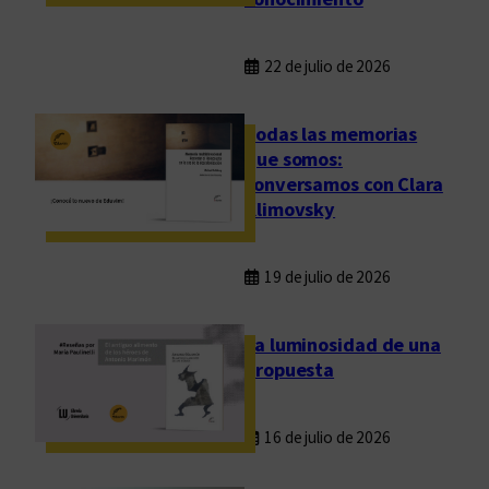
c
i
o
22 de julio de 2026
n
a
Todas las memorias
l
que somos:
conversamos con Clara
Klimovsky
19 de julio de 2026
La luminosidad de una
propuesta
16 de julio de 2026