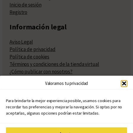
Inicio de sesión
Registro
Información legal
Aviso Legal
Política de privacidad
Política de cookies
Términos y condiciones de la tienda virtual
¿Cómo publicar con nosotros?
Compra y venta de derechos
Valoramos tu privacidad
Políticas de publicación
Facturación
Políticas de coedición
Para brindarte la mejor experiencia posible, usamos cookies para
recordar tus preferencias y mejorar la navegación. Si optas por no
Atribuciones
aceptarlas, algunas opciones podrían estar limitadas.