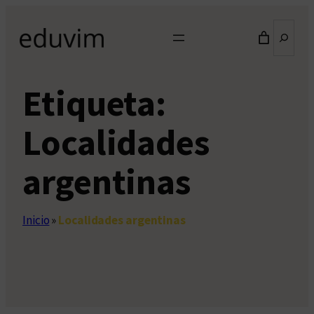
Saltar
Buscar
al
contenido
Etiqueta:
Localidades
argentinas
Inicio
»
Localidades argentinas