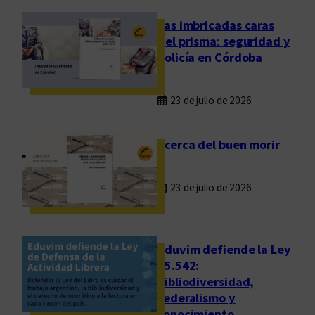
h
a
Las imbricadas caras
e
del prisma: seguridad y
n
policía en Córdoba
e
l
23 de julio de 2026
r
e
l
Acerca del buen morir
e
v
23 de julio de 2026
o
g
e
n
Eduvim defiende la Ley
e
25.542:
bibliodiversidad,
r
federalismo y
a
conocimiento