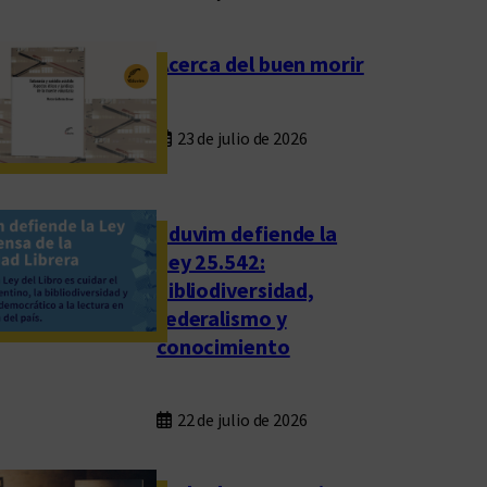
Acerca del buen morir
23 de julio de 2026
Eduvim defiende la
Ley 25.542:
bibliodiversidad,
federalismo y
conocimiento
22 de julio de 2026