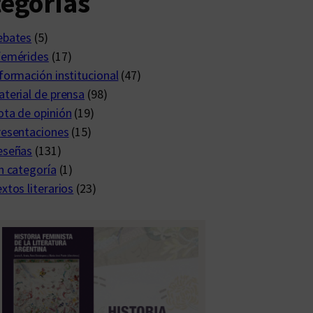
egorías
ebates
(5)
femérides
(17)
formación institucional
(47)
terial de prensa
(98)
ta de opinión
(19)
resentaciones
(15)
eseñas
(131)
n categoría
(1)
xtos literarios
(23)