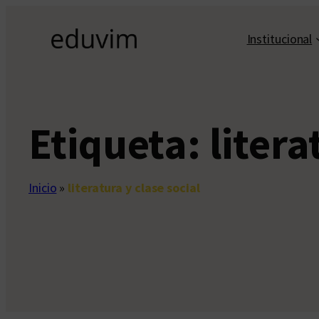
Saltar
al
Institucional
contenido
Etiqueta:
litera
Inicio
»
literatura y clase social