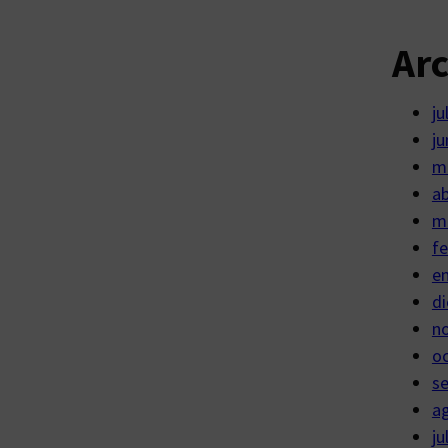
Ar
ju
ju
m
ab
m
fe
e
di
n
o
s
a
ju