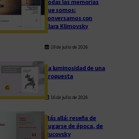
Todas las memorias
que somos:
conversamos con
Clara Klimovsky
19 de julio de 2026
La luminosidad de una
propuesta
16 de julio de 2026
Más allá: reseña de
Fugarse de época, de
Rucovsky