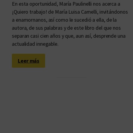
En esta oportunidad, María Paulinelli nos acerca a
¡Quiero trabajo! de María Luisa Carnelli, invitándonos
a enamornanos, así como le sucedió a ella, de la
autora, de sus palabras y de este libro del que nos
separan casi cien años y que, aun así, desprende una
actualidad innegable.
:
Leer más
L
a
s
i
n
g
u
l
a