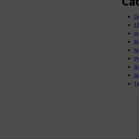
Cat
D
E
In
Ma
No
P
R
Si
Te