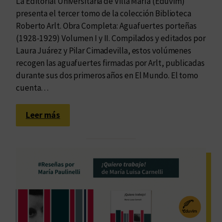
La Editorial Universitaria de Villa María (Eduvim)
presenta el tercer tomo de la colección Biblioteca
Roberto Arlt. Obra Completa: Aguafuertes porteñas
(1928-1929) Volumen I y II. Compilados y editados por
Laura Juárez y Pilar Cimadevilla, estos volúmenes
recogen las aguafuertes firmadas por Arlt, publicadas
durante sus dos primeros años en El Mundo. El tomo
cuenta…
:
Leer más
E
l
h
o
m
b
r
e