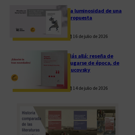
r
La luminosidad de una
l
propuesta
t
16 de julio de 2026
Más allá: reseña de
Fugarse de época, de
Rucovsky
14 de julio de 2026