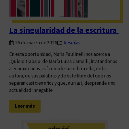
q
u
e
r
La singularidad de la escritura
e
c
16 de marzo de 2026
Reseñas
o
r
En esta oportunidad, María Paulinelli nos acerca a
r
¡Quiero trabajo! de María Luisa Carnelli, invitándonos
e
a enamornanos, así como le sucedió a ella, de la
B
autora, de sus palabras y de este libro del que nos
u
separan casi cien años y que, aun así, desprende una
e
actualidad innegable.
n
o
:
Leer más
s
L
A
a
i
s