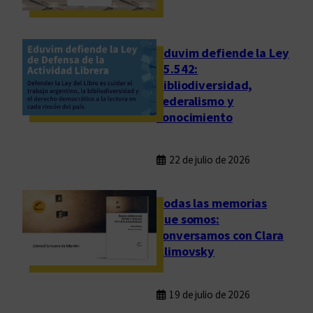
p
r
o
i
r
t
Eduvim defiende la Ley
t
u
25.542:
e
bibliodiversidad,
r
ñ
federalismo y
a
a
conocimiento
s
d
22 de julio de 2026
e
R
o
Todas las memorias
b
que somos:
conversamos con Clara
e
Klimovsky
r
t
o
19 de julio de 2026
A