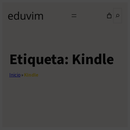
Saltar
Buscar
al
contenido
Etiqueta:
Kindle
Inicio
»
Kindle