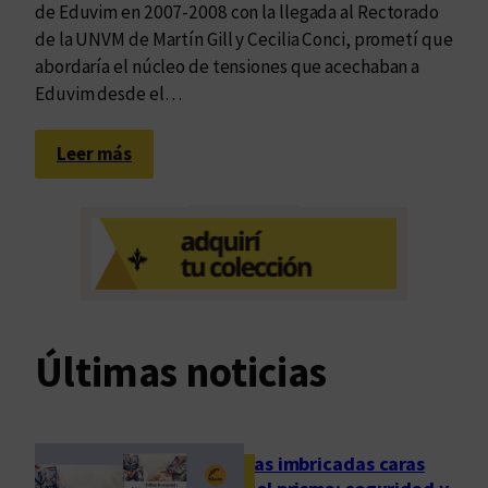
de Eduvim en 2007-2008 con la llegada al Rectorado
de la UNVM de Martín Gill y Cecilia Conci, prometí que
abordaría el núcleo de tensiones que acechaban a
Eduvim desde el…
:
Leer más
D
o
s
d
e
q
u
Últimas noticias
i
n
c
e
Las imbricadas caras