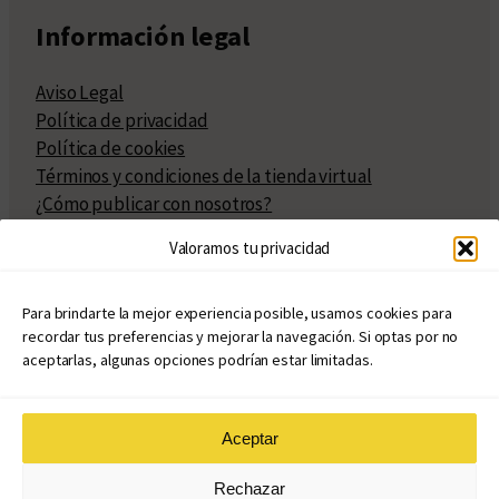
Información legal
Aviso Legal
Política de privacidad
Política de cookies
Términos y condiciones de la tienda virtual
¿Cómo publicar con nosotros?
Compra y venta de derechos
Valoramos tu privacidad
Políticas de publicación
Facturación
Políticas de coedición
Para brindarte la mejor experiencia posible, usamos cookies para
recordar tus preferencias y mejorar la navegación. Si optas por no
Atribuciones
aceptarlas, algunas opciones podrían estar limitadas.
Aceptar
© Copyright 2020 – 2026
Rechazar