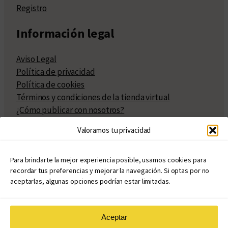
Registro
Información legal
Aviso Legal
Política de privacidad
Política de cookies
Términos y condiciones de la tienda virtual
¿Cómo publicar con nosotros?
Compra y venta de derechos
Valoramos tu privacidad
Políticas de publicación
Facturación
Políticas de coedición
Para brindarte la mejor experiencia posible, usamos cookies para
recordar tus preferencias y mejorar la navegación. Si optas por no
Atribuciones
aceptarlas, algunas opciones podrían estar limitadas.
Aceptar
© Copyright 2020 – 2026