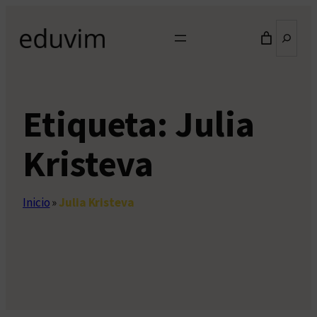
Saltar
Buscar
al
contenido
Etiqueta:
Julia
Kristeva
Inicio
»
Julia Kristeva