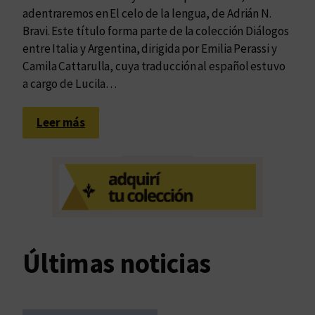
adentraremos en El celo de la lengua, de Adrián N.
Bravi. Este título forma parte de la colección Diálogos
entre Italia y Argentina, dirigida por Emilia Perassi y
Camila Cattarulla, cuya traducción al español estuvo
a cargo de Lucila…
:
Leer más
E
l
m
u
n
d
o
Últimas noticias
,
l
a