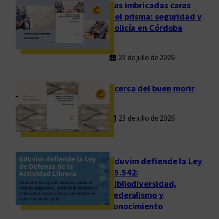
s
Las imbricadas caras
p
del prisma: seguridad y
e
policía en Córdoba
r
s
23 de julio de 2026
o
n
a
Acerca del buen morir
s
y
23 de julio de 2026
l
a
s
l
Eduvim defiende la Ley
e
25.542:
bibliodiversidad,
n
federalismo y
g
conocimiento
u