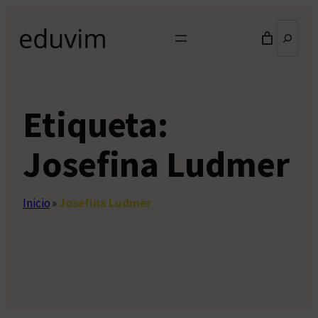
Saltar
Buscar
al
contenido
Etiqueta:
Josefina Ludmer
Inicio
»
Josefina Ludmer