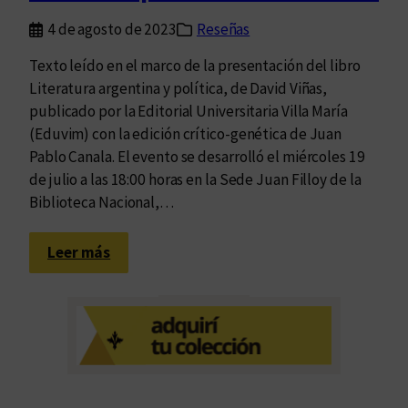
a
4 de agosto de 2023
Reseñas
s
Texto leído en el marco de la presentación del libro
Literatura argentina y política, de David Viñas,
publicado por la Editorial Universitaria Villa María
(Eduvim) con la edición crítico-genética de Juan
Pablo Canala. El evento se desarrolló el miércoles 19
de julio a las 18:00 horas en la Sede Juan Filloy de la
Biblioteca Nacional,…
:
Leer más
R
e
u
n
i
d