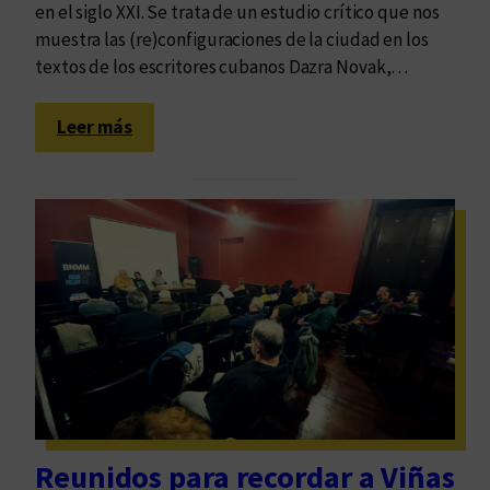
en el siglo XXI. Se trata de un estudio crítico que nos
muestra las (re)configuraciones de la ciudad en los
textos de los escritores cubanos Dazra Novak,…
:
Leer más
A
n
d
a
r
L
a
s
H
a
b
a
Reunidos para recordar a Viñas
n